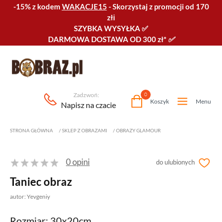
-15% z kodem
WAKACJE15
-
Skorzystaj z promocji od 170
złℹ️
SZYBKA WYSYŁKA
✅
DARMOWA DOSTAWA OD 300 zł*
✅
Zadzwoń:
0
Koszyk
Menu
Napisz na czacie
STRONA GŁÓWNA
/
SKLEP Z OBRAZAMI
/
OBRAZY GLAMOUR
0 opini
do ulubionych
Taniec obraz
autor: Yevgeniy
Rozmiar: 30x20cm