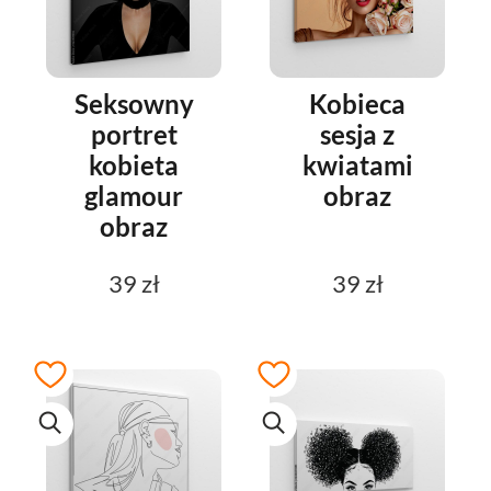
Seksowny
Kobieca
portret
sesja z
kobieta
kwiatami
glamour
obraz
obraz
39 zł
39 zł