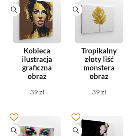
Kobieca
Tropikalny
ilustracja
złoty liść
graficzna
monstera
obraz
obraz
39 zł
39 zł