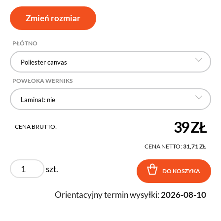
Zmień rozmiar
PŁÓTNO
Poliester canvas
POWŁOKA WERNIKS
Laminat: nie
39 ZŁ
CENA BRUTTO:
CENA NETTO:
31,71 ZŁ
szt.
DO KOSZYKA
Orientacyjny termin wysyłki:
2026-08-10