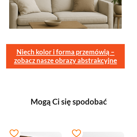
Niech kolor i forma przemówią –
zobacz nasze obrazy abstrakcyjne
Mogą Ci się spodobać