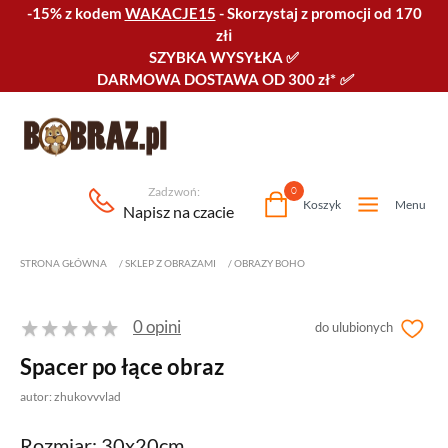
-15% z kodem
WAKACJE15
-
Skorzystaj z promocji od 170
złℹ️
SZYBKA WYSYŁKA
✅
DARMOWA DOSTAWA OD 300 zł*
✅
Zadzwoń:
0
Koszyk
Menu
Napisz na czacie
STRONA GŁÓWNA
/
SKLEP Z OBRAZAMI
/
OBRAZY BOHO
0 opini
do ulubionych
Spacer po łące obraz
autor: zhukovvvlad
Rozmiar: 30x20cm