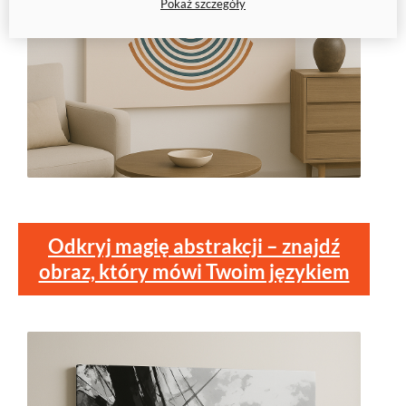
Pokaż szczegóły
Odkryj magię abstrakcji – znajdź
obraz, który mówi Twoim językiem