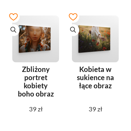
Zbliżony
Kobieta w
portret
sukience na
kobiety
łące obraz
boho obraz
39 zł
39 zł