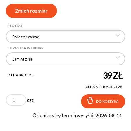
Zmień rozmiar
PŁÓTNO
Poliester canvas
POWŁOKA WERNIKS
Laminat: nie
39 ZŁ
CENA BRUTTO:
CENA NETTO:
31,71 ZŁ
szt.
DO KOSZYKA
Orientacyjny termin wysyłki:
2026-08-11