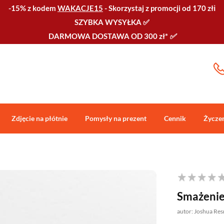
-15% z kodem
WAKACJE15
-
Skorzystaj z promocji od 170 złℹ️
SZYBKA WYSYŁKA
✅
DARMOWA DOSTAWA OD 300 zł*
✅
Zdjęcie na płótnie
Pomysły na prezent
Cennik
Życze
Smażenie 
autor: Joshua Res