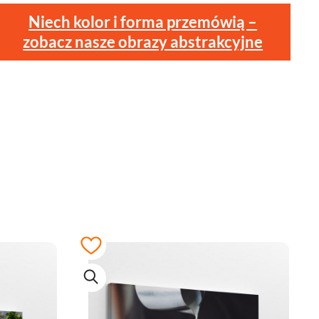
Niech kolor i forma przemówią –
zobacz nasze obrazy abstrakcyjne