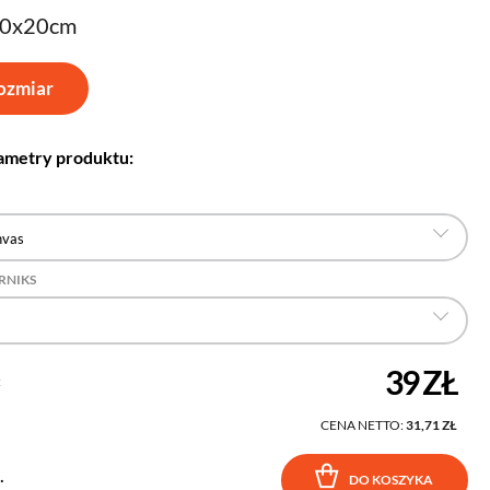
30x20cm
ozmiar
ametry produktu:
nvas
RNIKS
39 ZŁ
:
CENA NETTO:
31,71 ZŁ
.
DO KOSZYKA