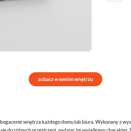
zobacz w swoim wnętrzu
wzbogacenie wnętrza każdego domu lub biura. Wykonany z wyso
ię do różnych przestrzeni, nadając im wyjątkowy charakter. 