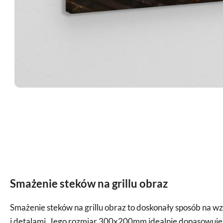
Smażenie steków na grillu obraz
Smażenie steków na grillu obraz to doskonały sposób na 
i detalami. Jego rozmiar 300x200mm idealnie dopasowuje s