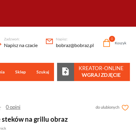
Zadzwoń:
Napisz:
0
Koszyk
Napisz na czacie
bobraz@bobraz.pl
KREATOR-ONLINE
nia
Sklep
Szukaj
Centrum pomocy
WGRAJ ZDJĘCIE
0 opini
do ulubionych
steków na grillu obraz
nick