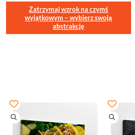
Zatrzymaj wzrok na czymś
wyjątkowym – wybierz swoją
abstrakcję