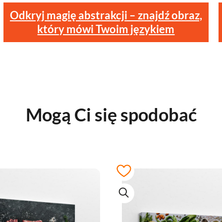
Odkryj magię abstrakcji – znajdź obraz,
który mówi Twoim językiem
Mogą Ci się spodobać