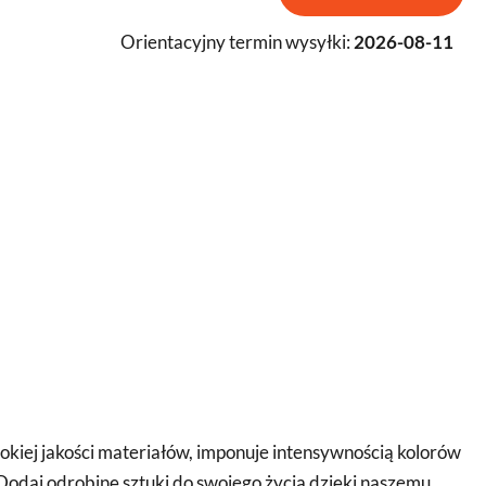
Orientacyjny termin wysyłki:
2026-08-11
kiej jakości materiałów, imponuje intensywnością kolorów
Dodaj odrobinę sztuki do swojego życia dzięki naszemu