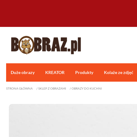
Duże obrazy
KREATOR
Produkty
Kolaże ze zdjęć
STRONA GŁÓWNA
/
SKLEP Z OBRAZAMI
/
OBRAZY DO KUCHNI