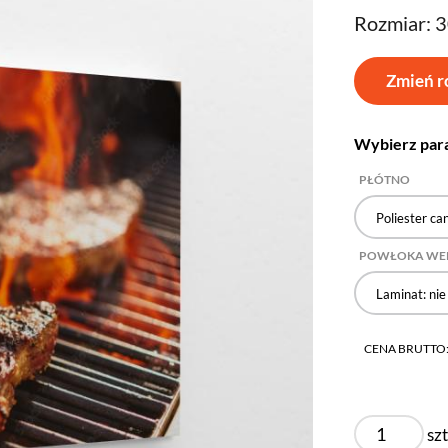
Rozmiar: 
Zmień r
Wybierz par
PŁÓTNO
Poliester ca
POWŁOKA WE
Laminat: nie
CENA BRUTTO
szt