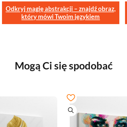
Odkryj magię abstrakcji – znajdź obraz,
który mówi Twoim językiem
Mogą Ci się spodobać