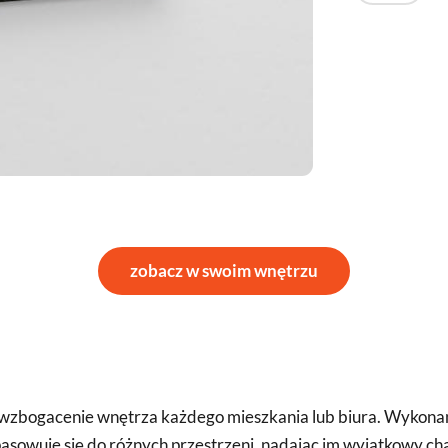
zobacz w swoim wnętrzu
na wzbogacenie wnętrza każdego mieszkania lub biura. Wykona
sowuje się do różnych przestrzeni, nadając im wyjątkowy char