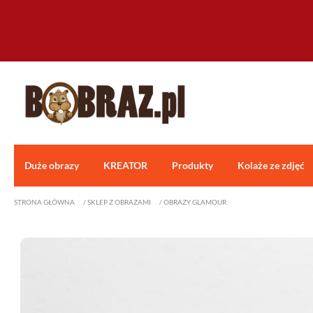
Duże obrazy
KREATOR
Produkty
Kolaże ze zdjęć
STRONA GŁÓWNA
/
SKLEP Z OBRAZAMI
/
OBRAZY GLAMOUR