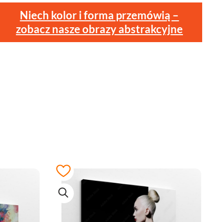
Niech kolor i forma przemówią –
zobacz nasze obrazy abstrakcyjne