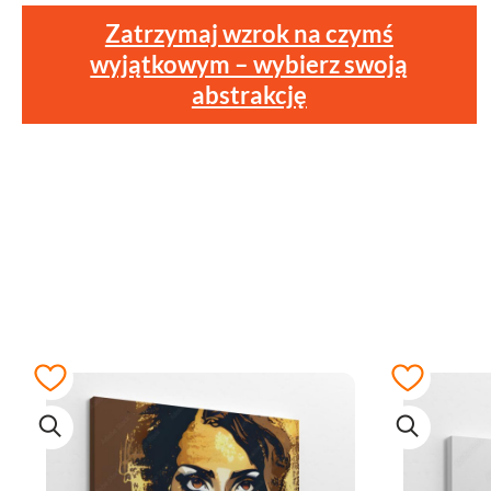
Zatrzymaj wzrok na czymś
wyjątkowym – wybierz swoją
abstrakcję