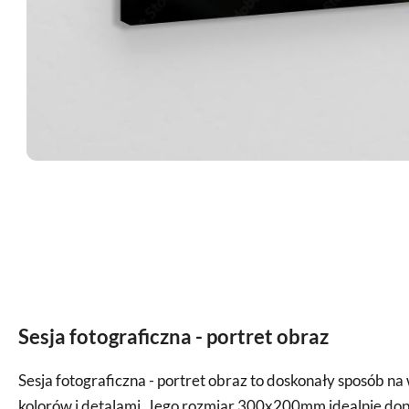
Sesja fotograficzna - portret obraz
Sesja fotograficzna - portret obraz to doskonały sposób 
kolorów i detalami. Jego rozmiar 300x200mm idealnie dopa