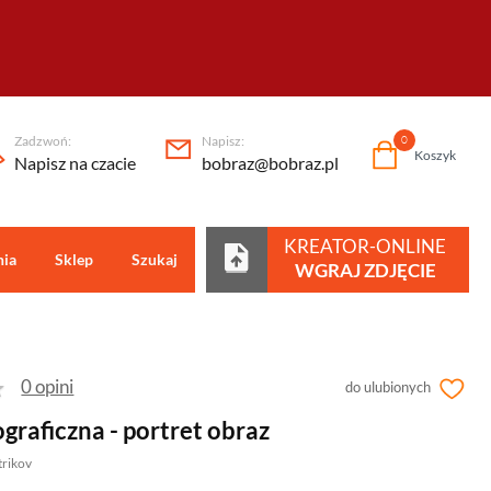
Zadzwoń:
Napisz:
0
Koszyk
Napisz na czacie
bobraz@bobraz.pl
KREATOR-ONLINE
nia
Sklep
Szukaj
Centrum pomocy
WGRAJ ZDJĘCIE
0 opini
do ulubionych
ograficzna - portret obraz
trikov