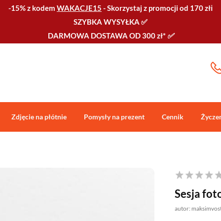
-15% z kodem
WAKACJE15
-
Skorzystaj z promocji od 170 złℹ️
SZYBKA WYSYŁKA
✅
DARMOWA DOSTAWA OD 300 zł*
✅
Zdjęcie na płótnie
Pomysły na prezent
Cennik
Życze
Sesja fot
autor: maksimvos