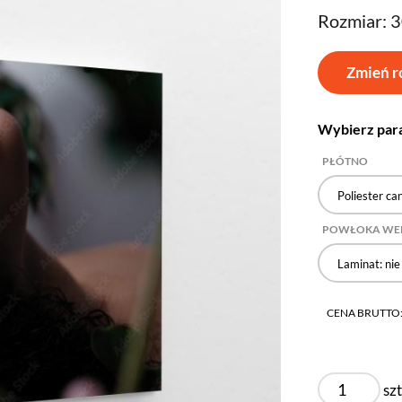
Rozmiar: 
Zmień r
Wybierz par
PŁÓTNO
Poliester ca
POWŁOKA WE
Laminat: nie
CENA BRUTTO
szt