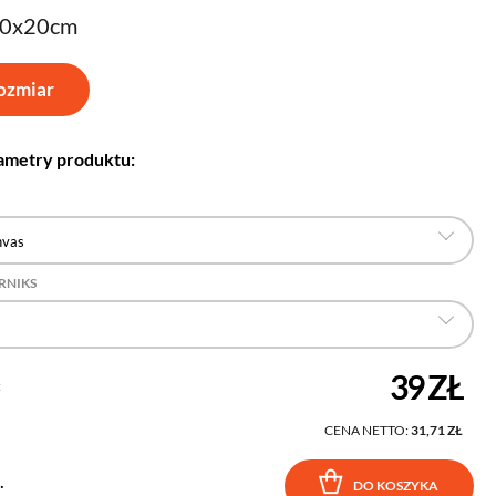
30x20cm
ozmiar
ametry produktu:
nvas
RNIKS
39 ZŁ
:
CENA NETTO:
31,71 ZŁ
.
DO KOSZYKA