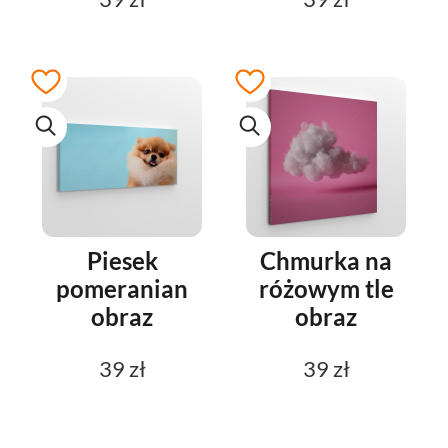
Piesek
Chmurka na
pomeranian
różowym tle
obraz
obraz
39 zł
39 zł