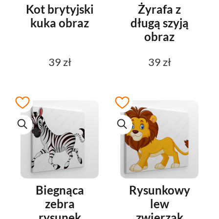
Kot brytyjski
Żyrafa z
kuka obraz
długą szyją
obraz
39 zł
39 zł
Biegnąca
Rysunkowy
zebra
lew
rysunek
zwierzak