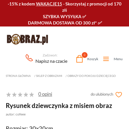
-15% z kodem
WAKACJE15
-
Skorzystaj z promocji od 170
złℹ️
SZYBKA WYSYŁKA
✅
DARMOWA DOSTAWA OD 300 zł*
✅
Zadzwoń:
0
Koszyk
Menu
Napisz na czacie
STRONA GŁÓWNA
/
SKLEP Z OBRAZAMI
/
OBRAZY DO POKOJU DZIECIĘCEGO
0 opini
do ulubionych
Rysunek dziewczynka z misiem obraz
autor: cofeee
Rozmiar: 30x20cm