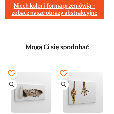
Niech kolor i forma przemówią –
zobacz nasze obrazy abstrakcyjne
Mogą Ci się spodobać