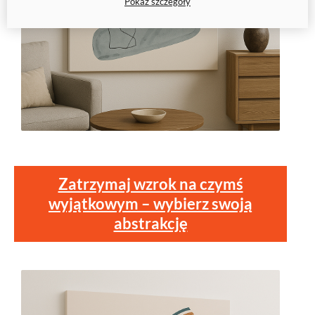
Pokaż szczegóły
Zatrzymaj wzrok na czymś
wyjątkowym – wybierz swoją
abstrakcję