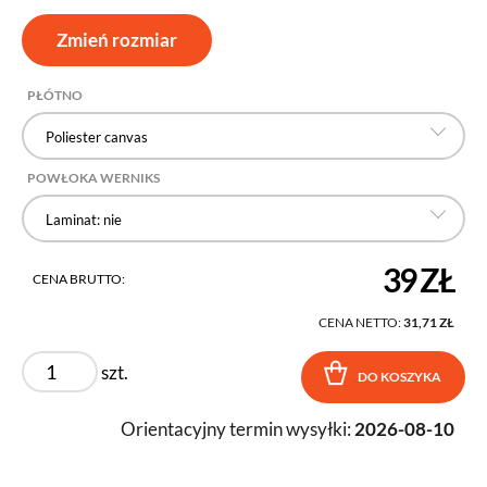
Zmień rozmiar
PŁÓTNO
Poliester canvas
POWŁOKA WERNIKS
Laminat: nie
39 ZŁ
CENA BRUTTO:
CENA NETTO:
31,71 ZŁ
szt.
DO KOSZYKA
Orientacyjny termin wysyłki:
2026-08-10