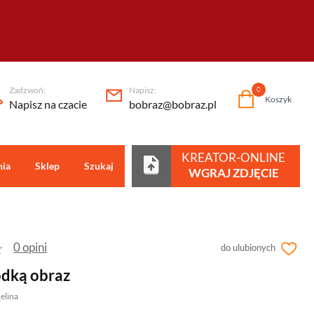
Zadzwoń:
Napisz:
0
Koszyk
Napisz na czacie
bobraz@bobraz.pl
KREATOR-ONLINE
nia
Sklep
Szukaj
Centrum pomocy
WGRAJ ZDJĘCIE
0 opini
do ulubionych
ódką obraz
_elina