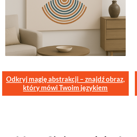
Odkryj magię abstrakcji – znajdź obraz,
który mówi Twoim językiem