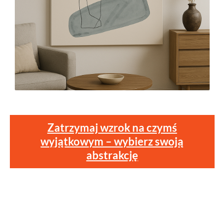
Zatrzymaj wzrok na czymś
wyjątkowym – wybierz swoją
abstrakcję