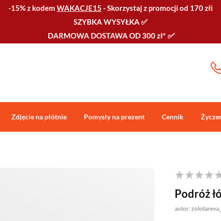
-15% z kodem
WAKACJE15
-
Skorzystaj z promocji od 170 złℹ️
SZYBKA WYSYŁKA
✅
DARMOWA DOSTAWA OD 300 zł*
✅
Zdjęcie na płótnie
Pomysły na prezent
Cennik
Życze
Podróż ł
autor: zolotareva