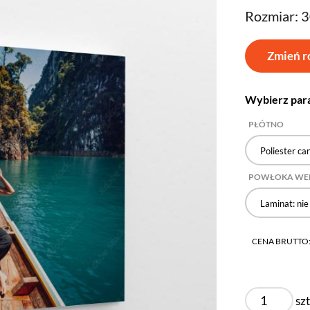
Rozmiar: 
Zmień r
Wybierz par
PŁÓTNO
Poliester ca
POWŁOKA WE
Laminat: nie
CENA BRUTTO
szt