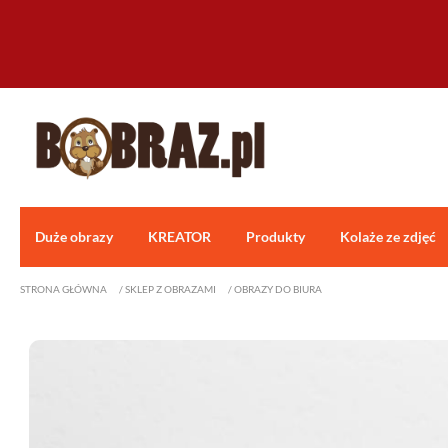
Duże obrazy
KREATOR
Produkty
Kolaże ze zdjęć
STRONA GŁÓWNA
/
SKLEP Z OBRAZAMI
/
OBRAZY DO BIURA