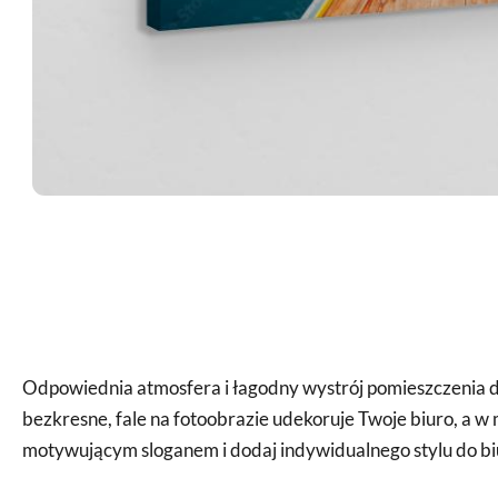
Odpowiednia atmosfera i łagodny wystrój pomieszczenia do
bezkresne, fale na fotoobrazie udekoruje Twoje biuro, a w
motywującym sloganem i dodaj indywidualnego stylu do b