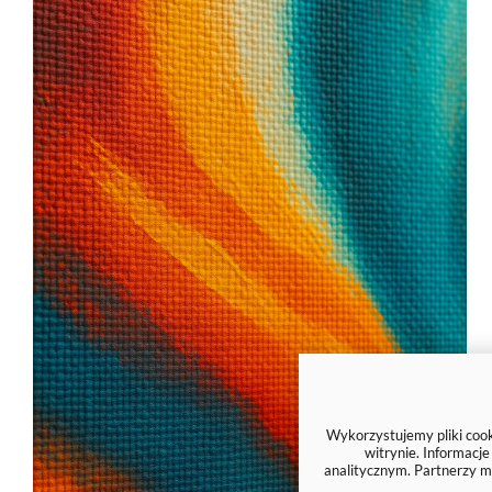
Wykorzystujemy pliki cooki
witrynie. Informacj
analitycznym. Partnerzy m