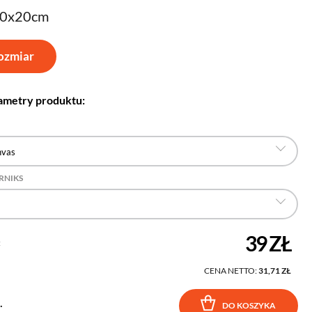
30x20cm
ozmiar
ametry produktu:
nvas
RNIKS
39 ZŁ
:
CENA NETTO:
31,71 ZŁ
.
DO KOSZYKA