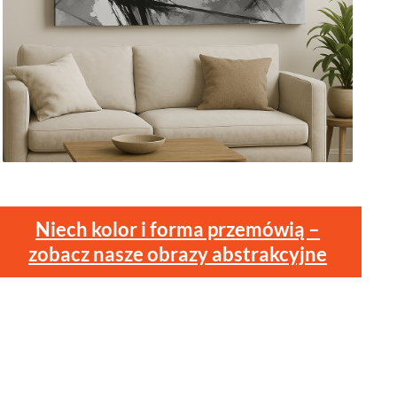
Niech kolor i forma przemówią –
zobacz nasze obrazy abstrakcyjne