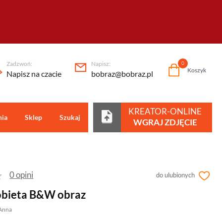
Zadzwoń:
Napisz:
0
Koszyk
Napisz na czacie
bobraz@bobraz.pl
KREATOR-ONLINE
nia
Sklep
Szukaj
Centrum pomocy
WGRAJ ZDJĘCIE
0 opini
do ulubionych
obieta B&W obraz
 Anna