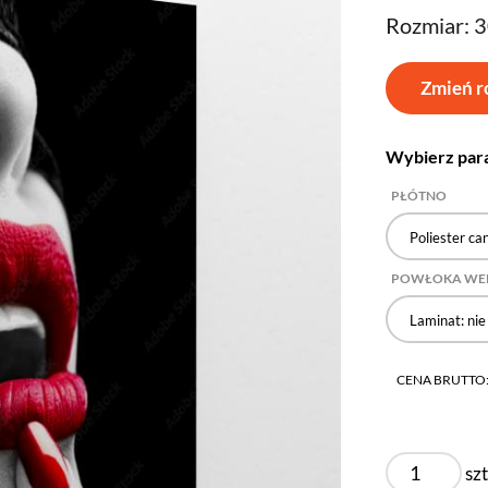
Rozmiar: 
Zmień r
Wybierz par
PŁÓTNO
Poliester ca
POWŁOKA WE
Laminat: nie
CENA BRUTTO
szt