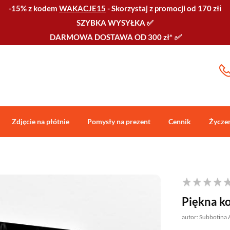
-15% z kodem
WAKACJE15
-
Skorzystaj z promocji od 170 złℹ️
SZYBKA WYSYŁKA
✅
DARMOWA DOSTAWA OD 300 zł*
✅
Zdjęcie na płótnie
Pomysły na prezent
Cennik
Życze
Piękna k
autor: Subbotina