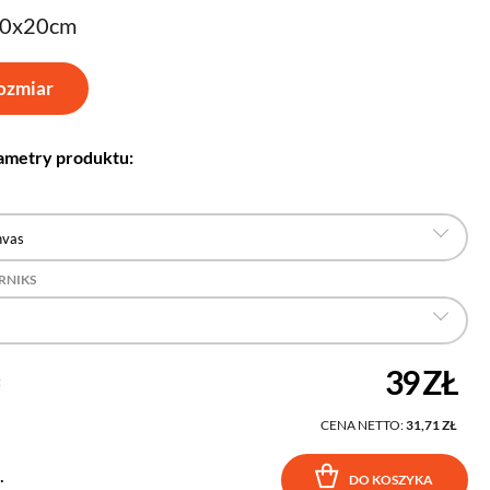
30x20cm
ozmiar
ametry produktu:
nvas
RNIKS
39 ZŁ
:
CENA NETTO:
31,71 ZŁ
.
DO KOSZYKA