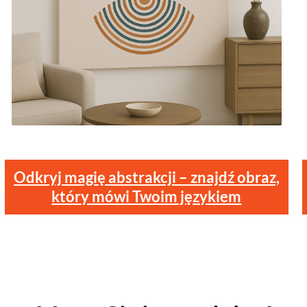
Odkryj magię abstrakcji – znajdź obraz,
który mówi Twoim językiem