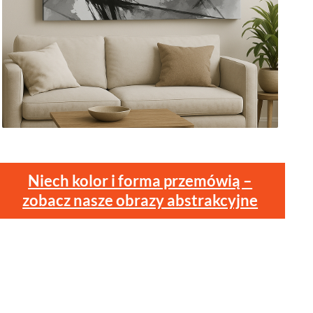
Niech kolor i forma przemówią –
zobacz nasze obrazy abstrakcyjne