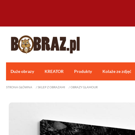
Duże obrazy
KREATOR
Produkty
Kolaże ze zdjęć
STRONA GŁÓWNA
/
SKLEP Z OBRAZAMI
/
OBRAZY GLAMOUR