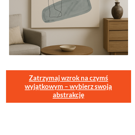
Zatrzymaj wzrok na czymś
wyjątkowym – wybierz swoją
abstrakcję