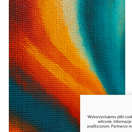
Wykorzystujemy pliki cooki
witrynie. Informacj
analitycznym. Partnerzy m