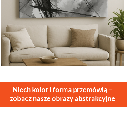
Niech kolor i forma przemówią –
zobacz nasze obrazy abstrakcyjne