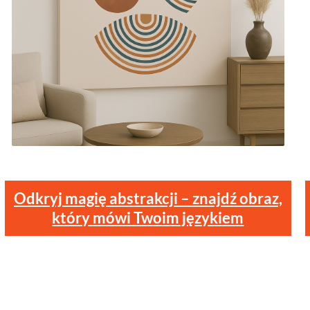
Odkryj magię abstrakcji – znajdź obraz,
który mówi Twoim językiem