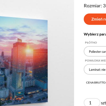
Rozmiar: 
Zmień r
Wybierz par
PŁÓTNO
Poliester ca
POWŁOKA WE
Laminat: nie
CENA BRUTTO
szt