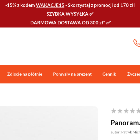
-15% z kodem
WAKACJE15
-
Skorzystaj z promocji od 170 złℹ️
SZYBKA WYSYŁKA
✅
DARMOWA DOSTAWA OD 300 zł*
✅
Zdjęcie na płótnie
Pomysły na prezent
Cennik
Życze
Panorama
autor: Patryk Mic