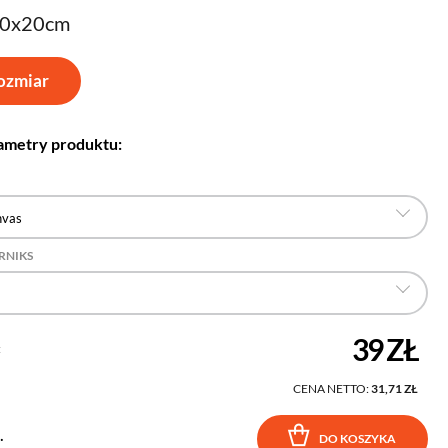
30x20cm
ozmiar
ametry produktu:
nvas
RNIKS
39 ZŁ
:
CENA NETTO:
31,71 ZŁ
.
DO KOSZYKA