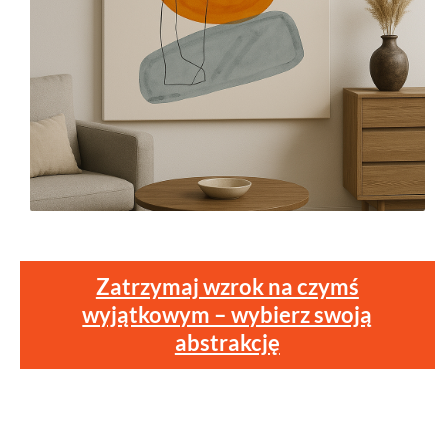
Zatrzymaj wzrok na czymś
wyjątkowym – wybierz swoją
abstrakcję