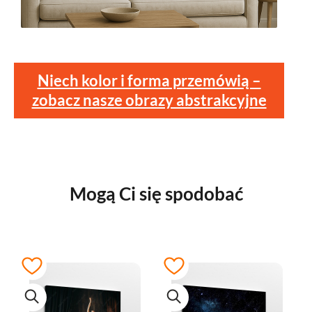
Niech kolor i forma przemówią –
zobacz nasze obrazy abstrakcyjne
Mogą Ci się spodobać