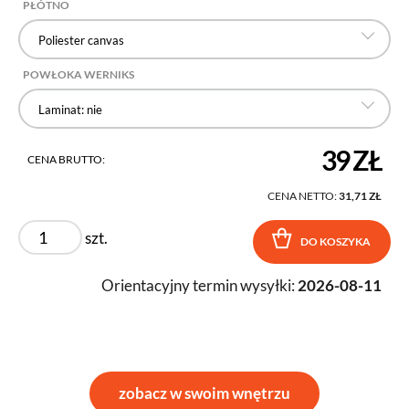
PŁÓTNO
Poliester canvas
POWŁOKA WERNIKS
Laminat: nie
39 ZŁ
CENA BRUTTO:
CENA NETTO:
31,71 ZŁ
szt.
DO KOSZYKA
Orientacyjny termin wysyłki:
2026-08-11
zobacz w swoim wnętrzu