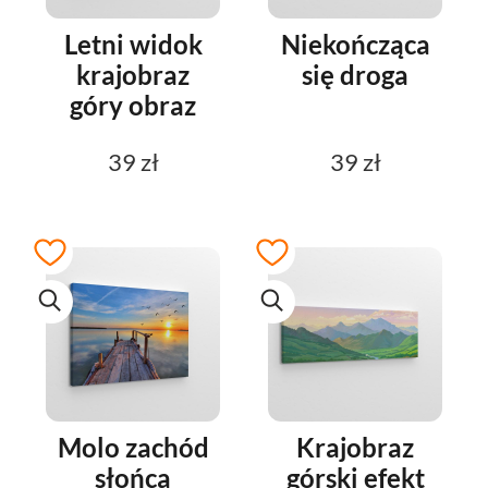
Letni widok
Niekończąca
krajobraz
się droga
góry obraz
39 zł
39 zł
Molo zachód
Krajobraz
słońca
górski efekt