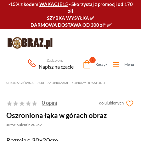
-15% z kodem
WAKACJE15
-
Skorzystaj z promocji od 170
złℹ️
SZYBKA WYSYŁKA
✅
DARMOWA DOSTAWA OD 300 zł*
✅
Zadzwoń:
0
Koszyk
Menu
Napisz na czacie
STRONA GŁÓWNA
/
SKLEP Z OBRAZAMI
/
OBRAZY DO SALONU
0 opini
do ulubionych
Oszroniona łąka w górach obraz
autor: ValentinValkov
Rozmiar: 30x20cm