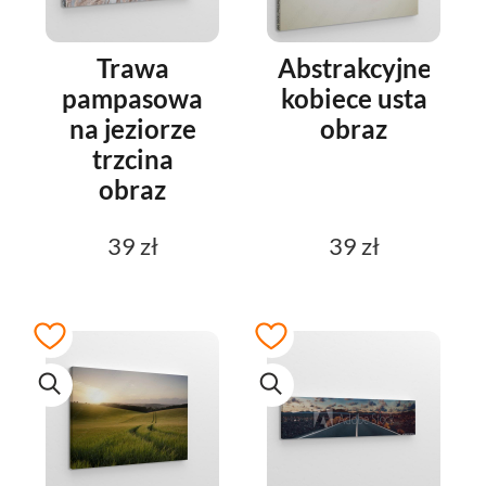
Trawa
Abstrakcyjne
pampasowa
kobiece usta
na jeziorze
obraz
trzcina
obraz
39 zł
39 zł