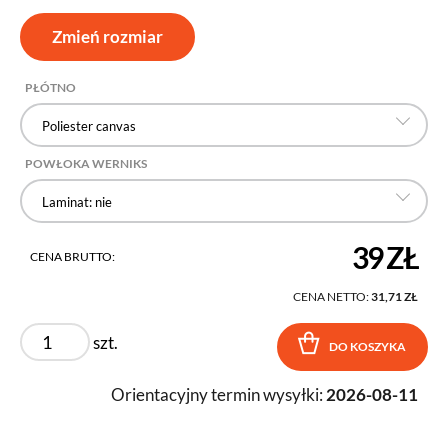
Zmień rozmiar
PŁÓTNO
Poliester canvas
POWŁOKA WERNIKS
Laminat: nie
39 ZŁ
CENA BRUTTO:
CENA NETTO:
31,71 ZŁ
szt.
DO KOSZYKA
Orientacyjny termin wysyłki:
2026-08-11