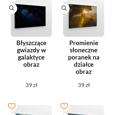
Błyszczące
Promienie
gwiazdy w
słoneczne
galaktyce
poranek na
obraz
działce
obraz
39 zł
39 zł