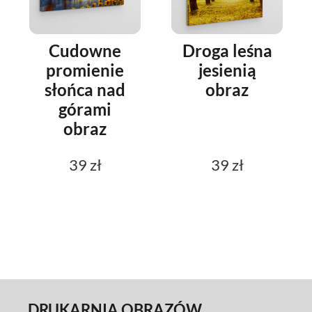
Cudowne
Droga leśna
promienie
jesienią
słońca nad
obraz
górami
obraz
39 zł
39 zł
DRUKARNIA OBRAZÓW