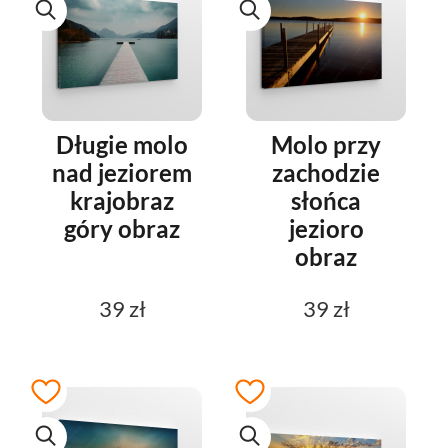
Długie molo
Molo przy
nad jeziorem
zachodzie
krajobraz
słońca
góry obraz
jezioro
obraz
39 zł
39 zł