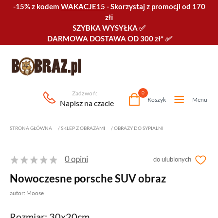
-15% z kodem
WAKACJE15
-
Skorzystaj z promocji od 170
złℹ️
SZYBKA WYSYŁKA
✅
DARMOWA DOSTAWA OD 300 zł*
✅
Zadzwoń:
0
Koszyk
Menu
Napisz na czacie
STRONA GŁÓWNA
/
SKLEP Z OBRAZAMI
/
OBRAZY DO SYPIALNI
0 opini
do ulubionych
Nowoczesne porsche SUV obraz
autor: Moose
Rozmiar: 30x20cm