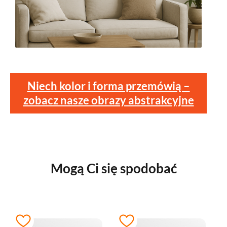
Niech kolor i forma przemówią –
zobacz nasze obrazy abstrakcyjne
Mogą Ci się spodobać