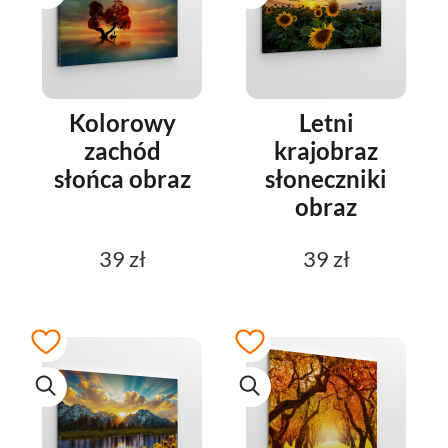
Kolorowy
Letni
zachód
krajobraz
słońca obraz
słoneczniki
obraz
39 zł
39 zł