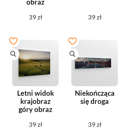
obraz
39 zł
39 zł
Letni widok
Niekończąca
krajobraz
się droga
góry obraz
39 zł
39 zł