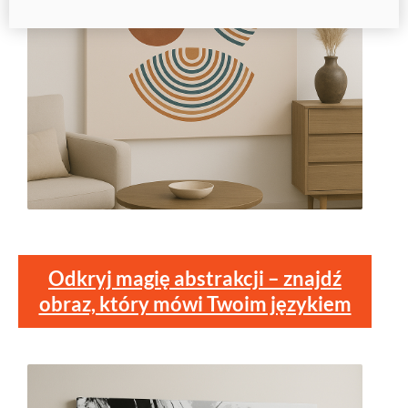
Odkryj magię abstrakcji – znajdź
obraz, który mówi Twoim językiem