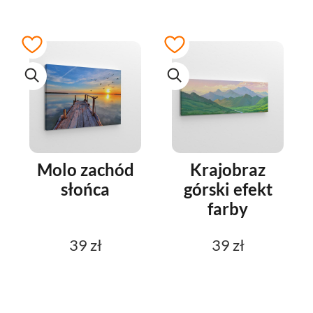
Molo zachód
Krajobraz
słońca
górski efekt
farby
39 zł
39 zł