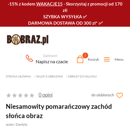
-15% z kodem
WAKACJE15
-
Skorzystaj z promocji od 170
złℹ️
SZYBKA WYSYŁKA
✅
DARMOWA DOSTAWA OD 300 zł*
✅
Zadzwoń:
0
Koszyk
Menu
Napisz na czacie
STRONA GŁÓWNA
/
SKLEP Z OBRAZAMI
/
OBRAZY DO SALONU
0 opini
do ulubionych
Niesamowity pomarańczowy zachód
słońca obraz
autor: Danlyla