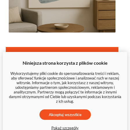
Zatrzymaj wzrok na czymś
wyjątkowym – wybierz swoją
Niniejsza strona korzysta z plików cookie
abstrakcję
Wykorzystujemy pliki cookie do spersonalizowania treści i reklam,
aby oferować funkcje społecznościowe i analizować ruch w naszej
witrynie. Informacje o tym, jak korzystasz z naszej witryny,
udostępniamy partnerom społecznościowym, reklamowym i
analitycznym. Partnerzy mogą połączyć te informacje z innymi
danymi otrzymanymi od Ciebie lub uzyskanymi podczas korzystania
z ich usług.
Akceptuj wszystkie
Pokaż szczegóły