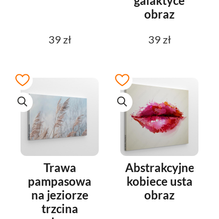
galaktyce
obraz
39 zł
39 zł
Trawa
Abstrakcyjne
pampasowa
kobiece usta
na jeziorze
obraz
trzcina