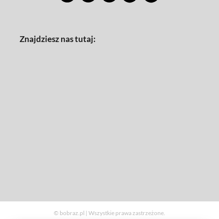
Znajdziesz nas tutaj:
© bobraz.pl | Wszystkie prawa zastrzeżone.