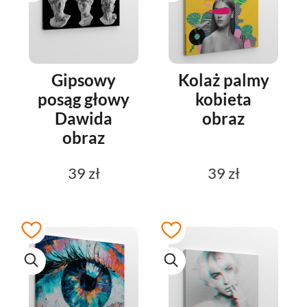
Gipsowy
Kolaż palmy
posąg głowy
kobieta
Dawida
obraz
obraz
39 zł
39 zł