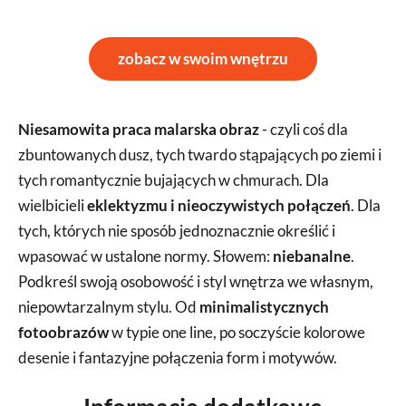
zobacz w swoim wnętrzu
Niesamowita praca malarska obraz
- czyli coś dla
zbuntowanych dusz, tych twardo stąpających po ziemi i
tych romantycznie bujających w chmurach. Dla
wielbicieli
eklektyzmu i nieoczywistych połączeń
. Dla
tych, których nie sposób jednoznacznie określić i
wpasować w ustalone normy. Słowem:
niebanalne
.
Podkreśl swoją osobowość i styl wnętrza we własnym,
niepowtarzalnym stylu. Od
minimalistycznych
fotoobrazów
w typie one line, po soczyście kolorowe
desenie i fantazyjne połączenia form i motywów.