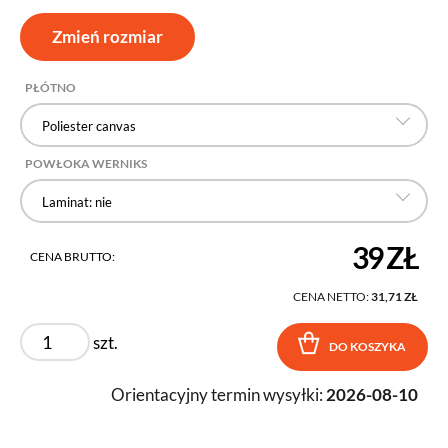
Zmień rozmiar
PŁÓTNO
Poliester canvas
POWŁOKA WERNIKS
Laminat: nie
39 ZŁ
CENA BRUTTO:
CENA NETTO:
31,71 ZŁ
szt.
DO KOSZYKA
Orientacyjny termin wysyłki:
2026-08-10