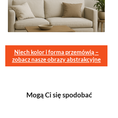
Niech kolor i forma przemówią –
zobacz nasze obrazy abstrakcyjne
Mogą Ci się spodobać