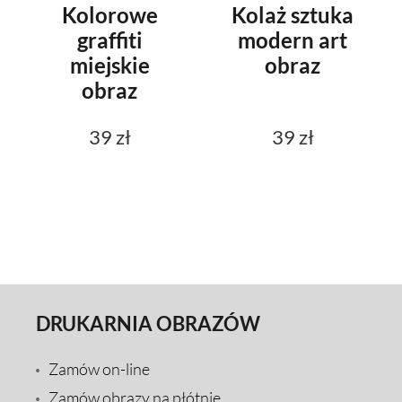
Kolorowe
Kolaż sztuka
graffiti
modern art
miejskie
obraz
obraz
39 zł
39 zł
DRUKARNIA OBRAZÓW
Zamów on-line
Zamów obrazy na płótnie