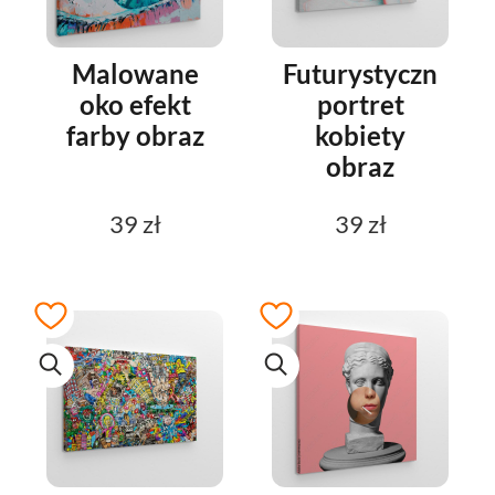
Malowane
Futurystyczny
oko efekt
portret
farby obraz
kobiety
obraz
39 zł
39 zł