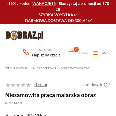
-15% z kodem
WAKACJE15
-
Skorzystaj z promocji od 170
złℹ️
SZYBKA WYSYŁKA
✅
DARMOWA DOSTAWA OD 300 zł*
✅
Zadzwoń:
0
Koszyk
Menu
Napisz na czacie
STRONA GŁÓWNA
/
SKLEP Z OBRAZAMI
/
OBRAZY NOWOCZESNE
0 opini
do ulubionych
Niesamowita praca malarska obraz
autor: Kanea
Rozmiar: 30x20cm