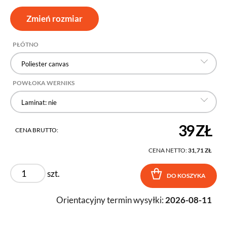
Zmień rozmiar
PŁÓTNO
Poliester canvas
POWŁOKA WERNIKS
Laminat: nie
39 ZŁ
CENA BRUTTO:
CENA NETTO:
31,71 ZŁ
szt.
DO KOSZYKA
Orientacyjny termin wysyłki:
2026-08-11