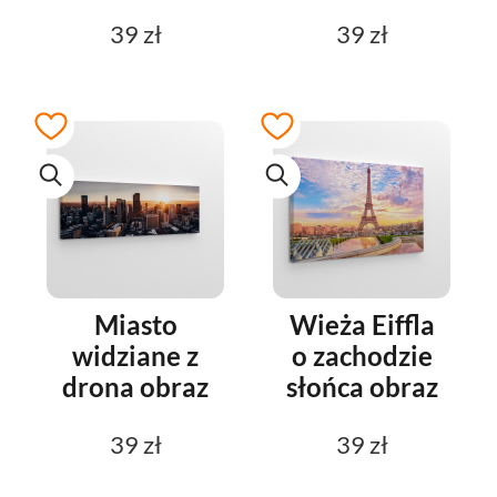
39 zł
39 zł
Miasto
Wieża Eiffla
widziane z
o zachodzie
drona obraz
słońca obraz
39 zł
39 zł