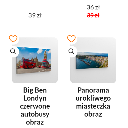
36 zł
39 zł
39 zł
Big Ben
Panorama
Londyn
urokliwego
czerwone
miasteczka
autobusy
obraz
obraz