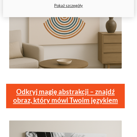
Pokaż szczegóły
Odkryj magię abstrakcji – znajdź
obraz, który mówi Twoim językiem