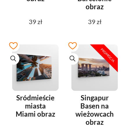
obraz
39 zł
39 zł
PROMOCJA
Sródmieście
Singapur
miasta
Basen na
Miami obraz
wieżowcach
obraz