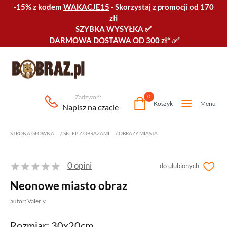
-15% z kodem
WAKACJE15
-
Skorzystaj z promocji od 170
złℹ️
SZYBKA WYSYŁKA
✅
DARMOWA DOSTAWA OD 300 zł*
✅
Zadzwoń:
0
Koszyk
Menu
Napisz na czacie
STRONA GŁÓWNA
/
SKLEP Z OBRAZAMI
/
OBRAZY MIASTA
0 opini
do ulubionych
Neonowe miasto obraz
autor: Valeriy
Rozmiar: 30x20cm