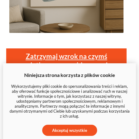
Zatrzymaj wzrok na czymś
wyjątkowym – wybierz swoją
abstrakcję
Niniejsza strona korzysta z plików cookie
Wykorzystujemy pliki cookie do spersonalizowania treści i reklam,
aby oferować funkcje społecznościowe i analizować ruch w naszej
witrynie. Informacje o tym, jak korzystasz z naszej witryny,
udostępniamy partnerom społecznościowym, reklamowym i
analitycznym. Partnerzy mogą połączyć te informacje z innymi
danymi otrzymanymi od Ciebie lub uzyskanymi podczas korzystania
z ich usług.
Akceptuj wszystkie