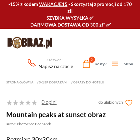
-15% z kodem
WAKACJE15
-
Skorzystaj z promocji od 170
złℹ️
SZYBKA WYSYŁKA
✅
DARMOWA DOSTAWA OD 300 zł*
✅
Zadzwoń:
0
Koszyk
Menu
Napisz na czacie
STRONA GŁÓWNA
/
SKLEP Z OBRAZAMI
/
OBRAZY DO HOTELU
0 opini
do ulubionych
Mountain peaks at sunset obraz
autor: Photocreo Bednarek
Rozmiar: 30x20cm