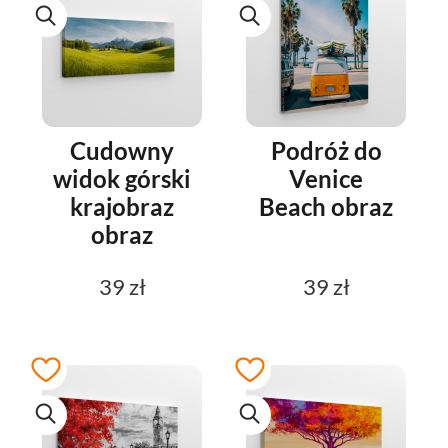
Cudowny
Podróż do
widok górski
Venice
krajobraz
Beach obraz
obraz
39 zł
39 zł