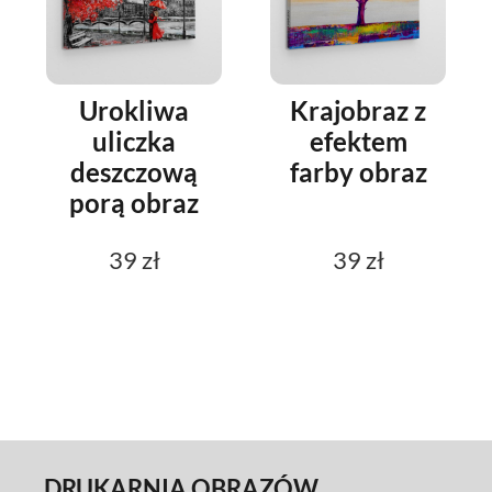
Urokliwa
Krajobraz z
uliczka
efektem
deszczową
farby obraz
porą obraz
39 zł
39 zł
DRUKARNIA OBRAZÓW