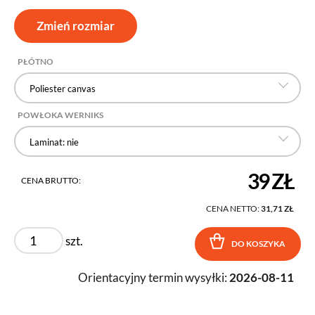
Zmień rozmiar
PŁÓTNO
Poliester canvas
POWŁOKA WERNIKS
Laminat: nie
39 ZŁ
CENA BRUTTO:
CENA NETTO:
31,71 ZŁ
szt.
DO KOSZYKA
Orientacyjny termin wysyłki:
2026-08-11