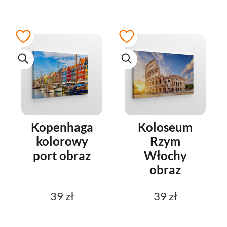
Kopenhaga
Koloseum
kolorowy
Rzym
port obraz
Włochy
obraz
39 zł
39 zł