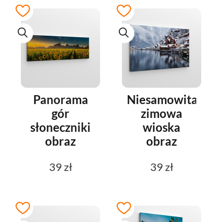
Panorama
Niesamowita
gór
zimowa
słoneczniki
wioska
obraz
obraz
39 zł
39 zł