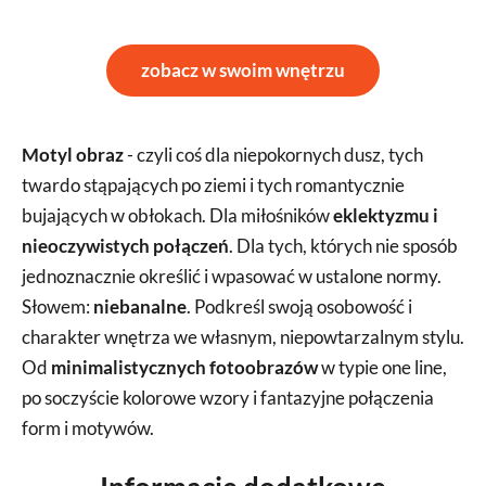
zobacz w swoim wnętrzu
Motyl obraz
- czyli coś dla niepokornych dusz, tych
twardo stąpających po ziemi i tych romantycznie
bujających w obłokach. Dla miłośników
eklektyzmu i
nieoczywistych połączeń
. Dla tych, których nie sposób
jednoznacznie określić i wpasować w ustalone normy.
Słowem:
niebanalne
. Podkreśl swoją osobowość i
charakter wnętrza we własnym, niepowtarzalnym stylu.
Od
minimalistycznych fotoobrazów
w typie one line,
po soczyście kolorowe wzory i fantazyjne połączenia
form i motywów.