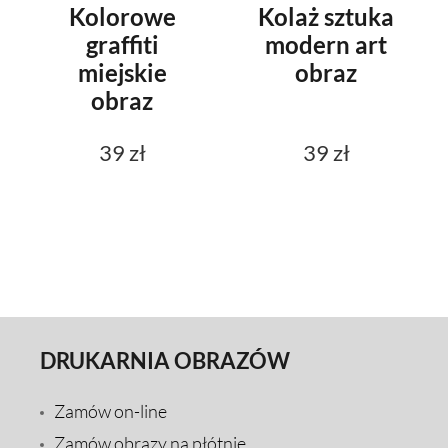
Kolorowe
Kolaż sztuka
graffiti
modern art
miejskie
obraz
obraz
39 zł
39 zł
DRUKARNIA OBRAZÓW
Zamów on-line
Zamów obrazy na płótnie