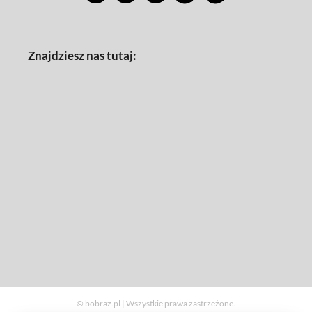
Znajdziesz nas tutaj:
© bobraz.pl | Wszystkie prawa zastrzeżone.