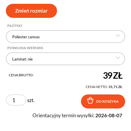
Zmień rozmiar
PŁÓTNO
Poliester canvas
POWŁOKA WERNIKS
Laminat: nie
39 ZŁ
CENA BRUTTO:
CENA NETTO:
31,71 ZŁ
szt.
DO KOSZYKA
Orientacyjny termin wysyłki:
2026-08-07