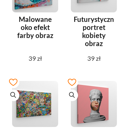
Malowane
Futurystyczny
oko efekt
portret
farby obraz
kobiety
obraz
39 zł
39 zł