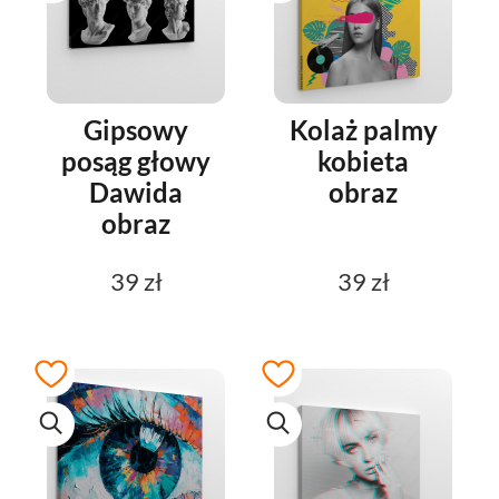
Gipsowy
Kolaż palmy
posąg głowy
kobieta
Dawida
obraz
obraz
39 zł
39 zł