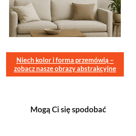
Niech kolor i forma przemówią –
zobacz nasze obrazy abstrakcyjne
Mogą Ci się spodobać