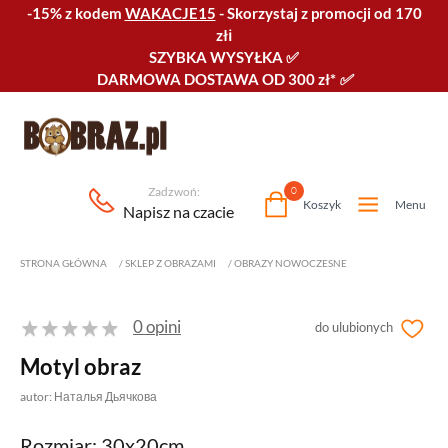
-15% z kodem
WAKACJE15
-
Skorzystaj z promocji od 170
złℹ️
SZYBKA WYSYŁKA
✅
DARMOWA DOSTAWA OD 300 zł*
✅
Zadzwoń:
0
Koszyk
Menu
Napisz na czacie
STRONA GŁÓWNA
/
SKLEP Z OBRAZAMI
/
OBRAZY NOWOCZESNE
0 opini
do ulubionych
Motyl obraz
autor: Наталья Дьячкова
Rozmiar: 30x20cm