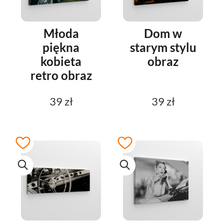
Młoda
Dom w
piękna
starym stylu
kobieta
obraz
retro obraz
39 zł
39 zł