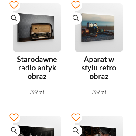
Starodawne
Aparat w
radio antyk
stylu retro
obraz
obraz
39 zł
39 zł