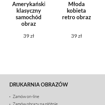
Amerykański
Młoda
klasyczny
kobieta
samochód
retro obraz
obraz
39 zł
39 zł
DRUKARNIA OBRAZÓW
Zamów on-line
Zamów obrazy na płótnie