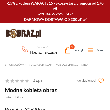
-15% z kodem
WAKACJE15
-
Skorzystaj z promocji od 170
złℹ️
SZYBKA WYSYŁKA
✅
DARMOWA DOSTAWA OD 300 zł*
✅
Zadzwoń:
0
Koszyk
Menu
Napisz na czacie
STRONA GŁÓWNA
/
SKLEP Z OBRAZAMI
/
OBRAZY VINTAGE I RETRO
0 opini
do ulubionych
Modna kobieta obraz
autor: labitase
Rozmiar: 30x20cm