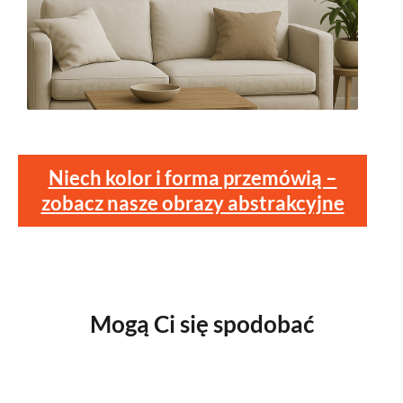
Niech kolor i forma przemówią –
zobacz nasze obrazy abstrakcyjne
Mogą Ci się spodobać