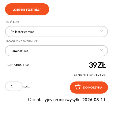
Zmień rozmiar
PŁÓTNO
Poliester canvas
POWŁOKA WERNIKS
Laminat: nie
39 ZŁ
CENA BRUTTO:
CENA NETTO:
31,71 ZŁ
szt.
DO KOSZYKA
Orientacyjny termin wysyłki:
2026-08-11