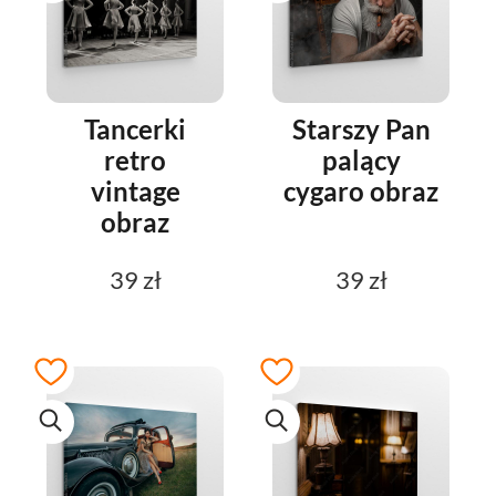
Tancerki
Starszy Pan
retro
palący
vintage
cygaro obraz
obraz
39 zł
39 zł