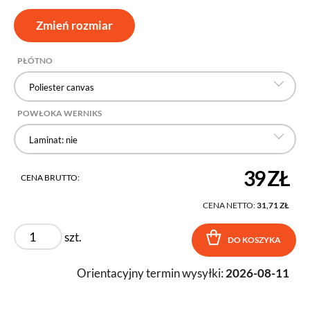
Zmień rozmiar
PŁÓTNO
Poliester canvas
POWŁOKA WERNIKS
Laminat: nie
39 ZŁ
CENA BRUTTO:
CENA NETTO:
31,71 ZŁ
szt.
DO KOSZYKA
Orientacyjny termin wysyłki:
2026-08-11