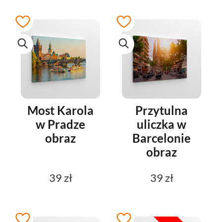
Most Karola
Przytulna
w Pradze
uliczka w
obraz
Barcelonie
obraz
39 zł
39 zł