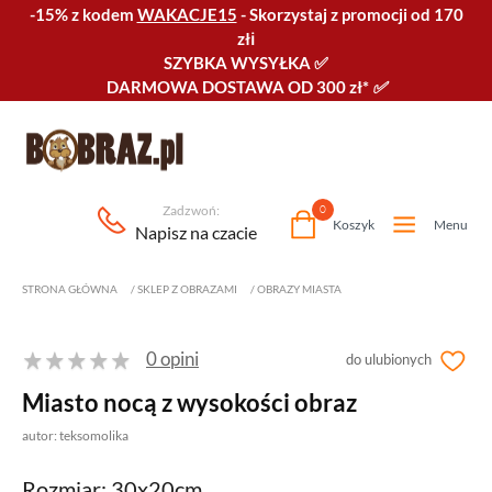
-15% z kodem
WAKACJE15
-
Skorzystaj z promocji od 170
złℹ️
SZYBKA WYSYŁKA
✅
DARMOWA DOSTAWA OD 300 zł*
✅
Zadzwoń:
0
Koszyk
Menu
Napisz na czacie
STRONA GŁÓWNA
/
SKLEP Z OBRAZAMI
/
OBRAZY MIASTA
0 opini
do ulubionych
Miasto nocą z wysokości obraz
autor: teksomolika
Rozmiar: 30x20cm