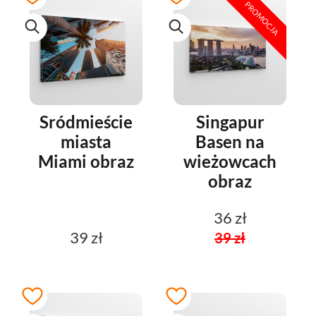
PROMOCJA
Sródmieście
Singapur
miasta
Basen na
Miami obraz
wieżowcach
obraz
36 zł
39 zł
39 zł