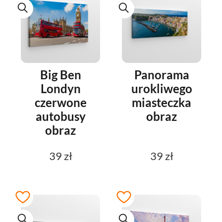
Big Ben
Panorama
Londyn
urokliwego
czerwone
miasteczka
autobusy
obraz
obraz
39 zł
39 zł