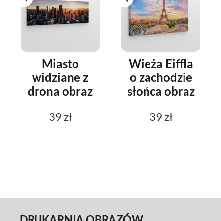
Miasto
Wieża Eiffla
widziane z
o zachodzie
drona obraz
słońca obraz
39 zł
39 zł
DRUKARNIA OBRAZÓW