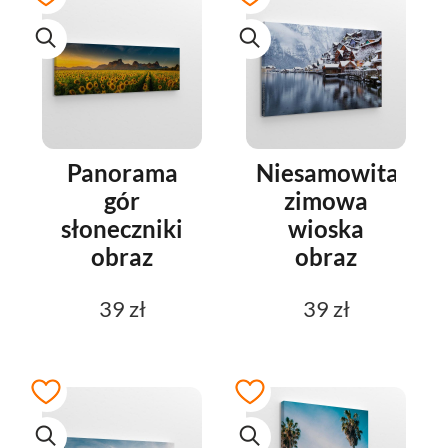
Panorama
Niesamowita
gór
zimowa
słoneczniki
wioska
obraz
obraz
39 zł
39 zł