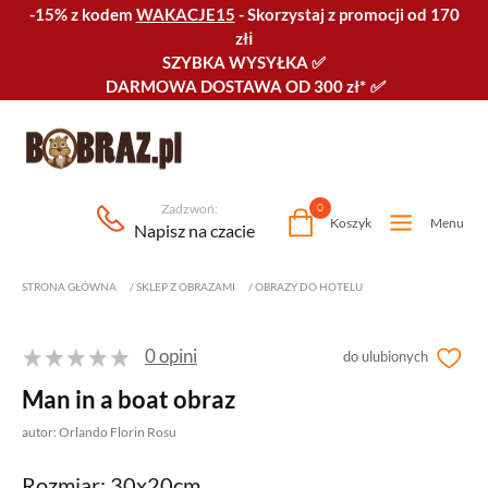
-15% z kodem
WAKACJE15
-
Skorzystaj z promocji od 170
złℹ️
SZYBKA WYSYŁKA
✅
DARMOWA DOSTAWA OD 300 zł*
✅
Zadzwoń:
0
Koszyk
Menu
Napisz na czacie
STRONA GŁÓWNA
/
SKLEP Z OBRAZAMI
/
OBRAZY DO HOTELU
0 opini
do ulubionych
Man in a boat obraz
autor: Orlando Florin Rosu
Rozmiar: 30x20cm