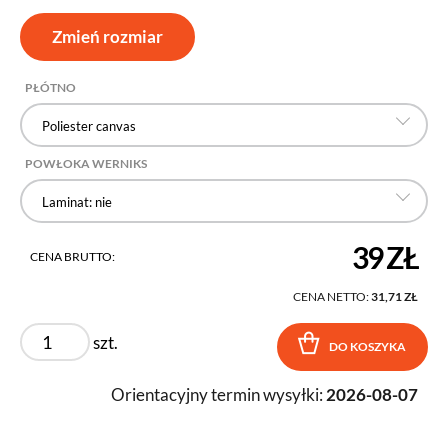
Zmień rozmiar
PŁÓTNO
Poliester canvas
POWŁOKA WERNIKS
Laminat: nie
39 ZŁ
CENA BRUTTO:
CENA NETTO:
31,71 ZŁ
szt.
DO KOSZYKA
Orientacyjny termin wysyłki:
2026-08-07