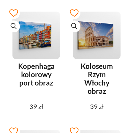
Kopenhaga
Koloseum
kolorowy
Rzym
port obraz
Włochy
obraz
39 zł
39 zł