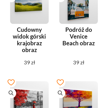
Cudowny
Podróż do
widok górski
Venice
krajobraz
Beach obraz
obraz
39 zł
39 zł