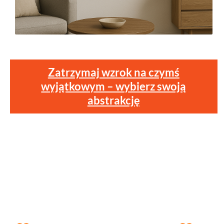
Zatrzymaj wzrok na czymś
wyjątkowym – wybierz swoją
abstrakcję