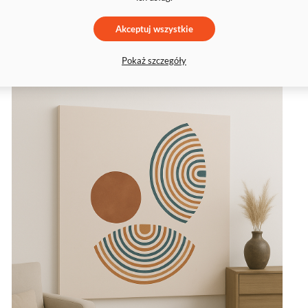
Akceptuj wszystkie
Zainspiruj się naszymi propozycjami aranżacji
Pokaż szczegóły