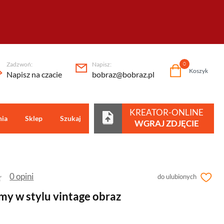
Zadzwoń:
Napisz:
0
Koszyk
Napisz na czacie
bobraz@bobraz.pl
KREATOR-ONLINE
nia
Sklep
Szukaj
Centrum pomocy
WGRAJ ZDJĘCIE
0 opini
do ulubionych
lmy w stylu vintage obraz