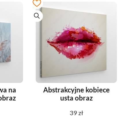
wa na
Abstrakcyjne kobiece
 obraz
usta obraz
39 zł