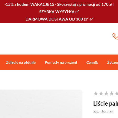
-15% z kodem
WAKACJE15
-
Skorzystaj z promocji od 170 złℹ️
SZYBKA WYSYŁKA
✅
DARMOWA DOSTAWA OD 300 zł*
✅
Zdjęcie na płótnie
Pomysły na prezent
Cennik
Życze
Liście pa
autor: haitham