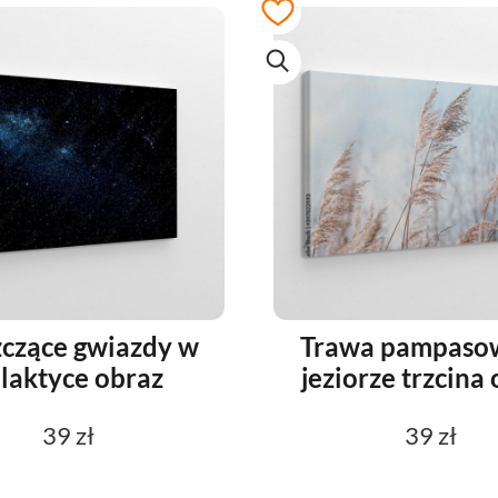
zczące gwiazdy w
Trawa pampaso
laktyce obraz
jeziorze trzcina
39 zł
39 zł