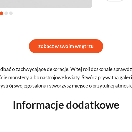
zobacz w swoim wnętrzu
bać o zachwycające dekoracje. W tej roli doskonale sprawdzą s
liście monstery albo nastrojowe kwiaty. Stwórz prywatną galer
strój swojego salonu i stworzysz miejsce o przytulnej atmosfer
Informacje dodatkowe