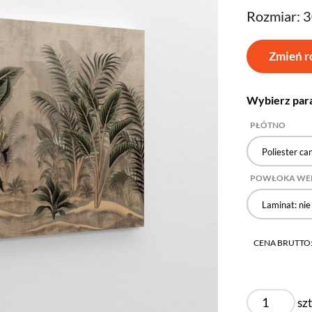
Rozmiar: 
Zmień r
Wybierz par
PŁÓTNO
Poliester ca
POWŁOKA WE
Laminat: nie
CENA BRUTTO
szt