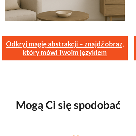
Odkryj magię abstrakcji – znajdź obraz,
który mówi Twoim językiem
Mogą Ci się spodobać