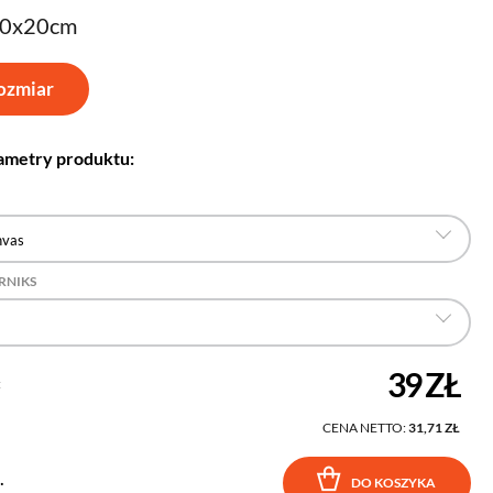
30x20cm
ozmiar
ametry produktu:
nvas
RNIKS
39 ZŁ
:
CENA NETTO:
31,71 ZŁ
.
DO KOSZYKA