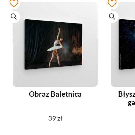
Obraz Baletnica
Błys
ga
39 zł