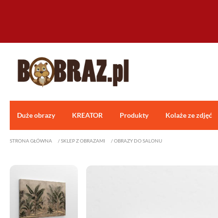
Duże obrazy
KREATOR
Produkty
Kolaże ze zdjęć
STRONA GŁÓWNA
/
SKLEP Z OBRAZAMI
/
OBRAZY DO SALONU