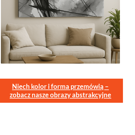
Niech kolor i forma przemówią –
zobacz nasze obrazy abstrakcyjne