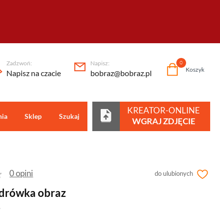
Zadzwoń:
Napisz:
0
Koszyk
Napisz na czacie
bobraz@bobraz.pl
KREATOR-ONLINE
nia
Sklep
Szukaj
Centrum pomocy
WGRAJ ZDJĘCIE
0 opini
do ulubionych
drówka obraz
8