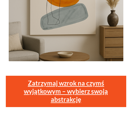
Zatrzymaj wzrok na czymś
wyjątkowym – wybierz swoją
abstrakcję