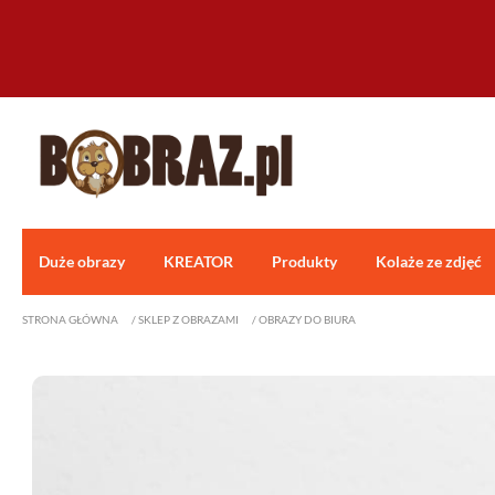
Duże obrazy
KREATOR
Produkty
Kolaże ze zdjęć
STRONA GŁÓWNA
/
SKLEP Z OBRAZAMI
/
OBRAZY DO BIURA