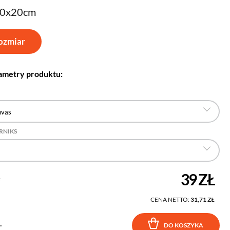
30x20cm
ozmiar
ametry produktu:
nvas
RNIKS
39 ZŁ
:
CENA NETTO:
31,71 ZŁ
.
DO KOSZYKA