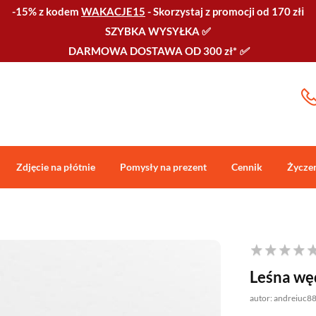
-15% z kodem
WAKACJE15
-
Skorzystaj z promocji od 170 złℹ️
SZYBKA WYSYŁKA
✅
DARMOWA DOSTAWA OD 300 zł*
✅
Zdjęcie na płótnie
Pomysły na prezent
Cennik
Życze
Leśna wę
autor: andreiuc8