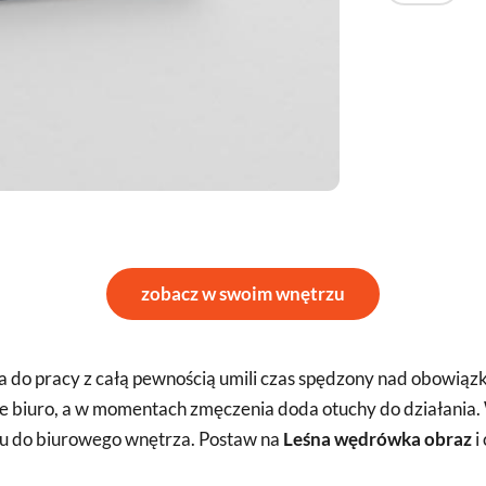
zobacz w swoim wnętrzu
do pracy z całą pewnością umili czas spędzony nad obowiązka
e biuro, a w momentach zmęczenia doda otuchy do działania. 
lu do biurowego wnętrza. Postaw na
Leśna wędrówka obraz
i