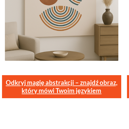
Odkryj magię abstrakcji – znajdź obraz,
który mówi Twoim językiem