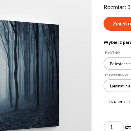
Rozmiar: 
Zmień r
Wybierz par
PŁÓTNO
Poliester ca
POWŁOKA WE
Laminat: nie
CENA BRUTTO
szt