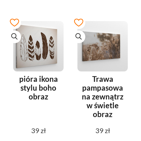
pióra ikona
Trawa
stylu boho
pampasowa
obraz
na zewnątrz
w świetle
obraz
39 zł
39 zł