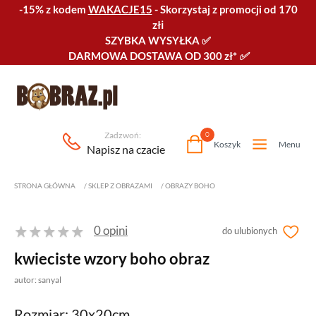
-15% z kodem
WAKACJE15
-
Skorzystaj z promocji od 170
złℹ️
SZYBKA WYSYŁKA
✅
DARMOWA DOSTAWA OD 300 zł*
✅
Zadzwoń:
0
Koszyk
Menu
Napisz na czacie
STRONA GŁÓWNA
/
SKLEP Z OBRAZAMI
/
OBRAZY BOHO
0 opini
do ulubionych
kwieciste wzory boho obraz
autor: sanyal
Rozmiar: 30x20cm