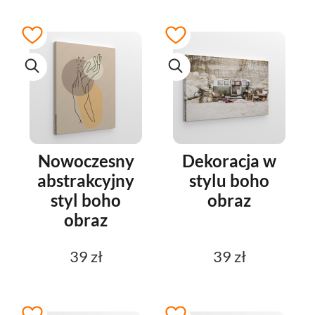
Nowoczesny
Dekoracja w
abstrakcyjny
stylu boho
styl boho
obraz
obraz
39 zł
39 zł