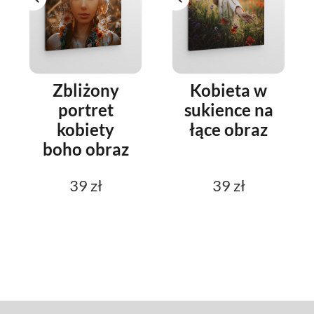
Zbliżony
Kobieta w
portret
sukience na
kobiety
łące obraz
boho obraz
39 zł
39 zł