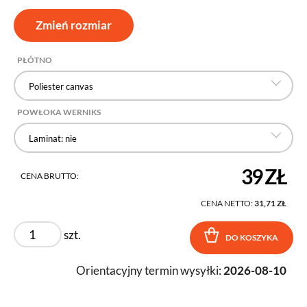
Zmień rozmiar
PŁÓTNO
Poliester canvas
POWŁOKA WERNIKS
Laminat: nie
39 ZŁ
CENA BRUTTO:
CENA NETTO:
31,71 ZŁ
szt.
DO KOSZYKA
Orientacyjny termin wysyłki:
2026-08-10