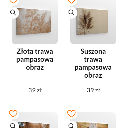
Złota trawa
Suszona
pampasowa
trawa
obraz
pampasowa
obraz
39 zł
39 zł