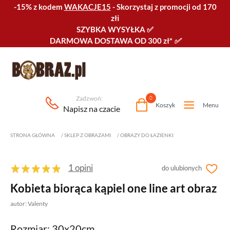
-15% z kodem
WAKACJE15
-
Skorzystaj z promocji od 170
złℹ️
SZYBKA WYSYŁKA
✅
DARMOWA DOSTAWA OD 300 zł*
✅
Zadzwoń:
0
Koszyk
Menu
Napisz na czacie
STRONA GŁÓWNA
/
SKLEP Z OBRAZAMI
/
OBRAZY DO ŁAZIENKI
1 opini
do ulubionych
Kobieta biorąca kąpiel one line art obraz
autor: Valenty
Rozmiar: 30x20cm