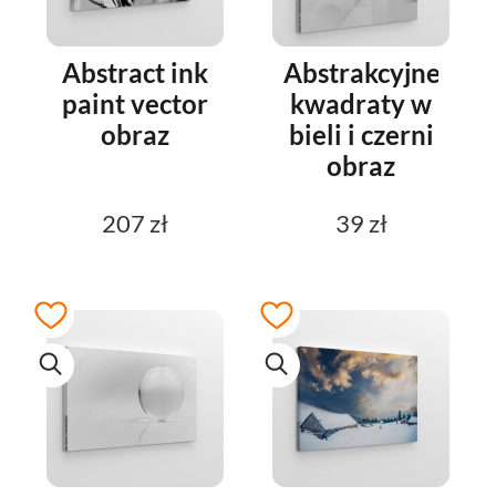
Abstract ink
Abstrakcyjne
paint vector
kwadraty w
obraz
bieli i czerni
obraz
207 zł
39 zł