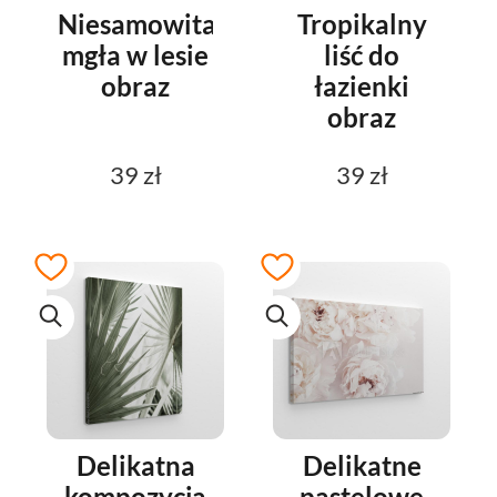
Niesamowita
Tropikalny
mgła w lesie
liść do
obraz
łazienki
obraz
39 zł
39 zł
Delikatna
Delikatne
kompozycja
pastelowe