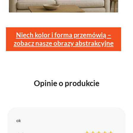
Niech kolor i forma przemówią –
zobacz nasze obrazy abstrakcyjne
Opinie o produkcie
ok