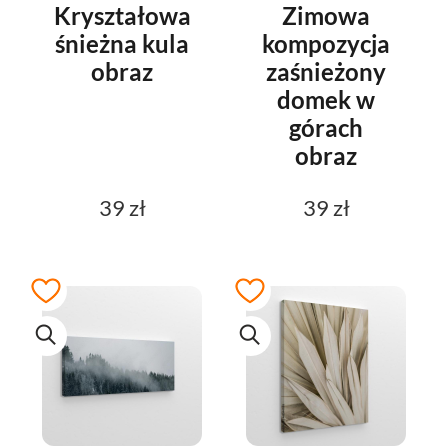
Kryształowa
Zimowa
śnieżna kula
kompozycja
obraz
zaśnieżony
domek w
górach
obraz
39 zł
39 zł