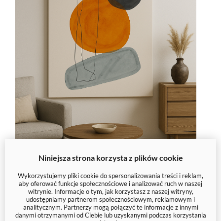
Niniejsza strona korzysta z plików cookie
Zatrzymaj wzrok na czymś
Wykorzystujemy pliki cookie do spersonalizowania treści i reklam,
aby oferować funkcje społecznościowe i analizować ruch w naszej
wyjątkowym – wybierz swoją
witrynie. Informacje o tym, jak korzystasz z naszej witryny,
udostępniamy partnerom społecznościowym, reklamowym i
abstrakcję
analitycznym. Partnerzy mogą połączyć te informacje z innymi
danymi otrzymanymi od Ciebie lub uzyskanymi podczas korzystania