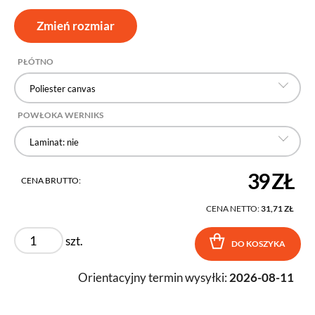
Zmień rozmiar
PŁÓTNO
Poliester canvas
POWŁOKA WERNIKS
Laminat: nie
39 ZŁ
CENA BRUTTO:
CENA NETTO:
31,71 ZŁ
szt.
DO KOSZYKA
Orientacyjny termin wysyłki:
2026-08-11