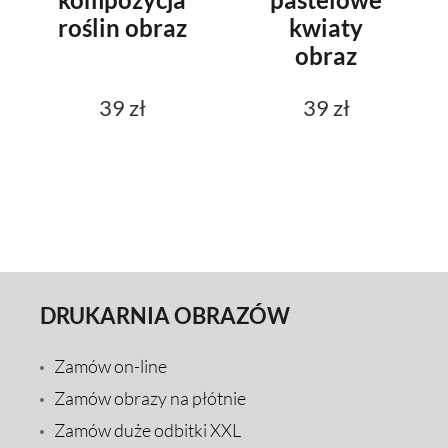
roślin obraz
kwiaty
obraz
39 zł
39 zł
DRUKARNIA OBRAZÓW
Zamów on-line
Zamów obrazy na płótnie
Zamów duże odbitki XXL