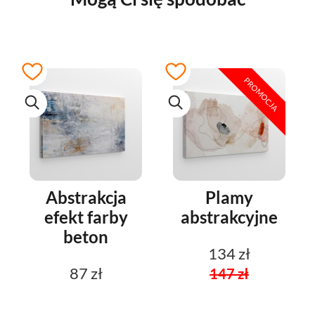
PROMOCJA
Abstrakcja
Plamy
efekt farby
abstrakcyjne
beton
134 zł
87 zł
147 zł