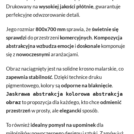
Drukowany na
wysokiej jakości płótnie
, gwarantuje
perfekcyjne odwzorowanie detali.
Jego rozmiar
800x700 mm
sprawia, że
świetnie się
sprawdzi
do przestrzeni
komercyjnych
.
Kompozycja
abstrakcyjna
wzbudza emocje
i
doskonale
komponuje
się z
nowoczesnymi
aranżacjami.
Obraz naciągnięty jest na solidne krosno malarskie, co
zapewnia stabilność
. Dzięki technice druku
pigmentowego, kolory są
odporne na blaknięcie
.
Jaskrawa abstrakcja kolorowa abstrakcja
to propozycja dla każdego, kto chce
odmienić
obraz
przestrzeń
w prosty, ale
elegancki
sposób.
To również
idealny pomysł na upominek
dla
miłośników nowoczesnego designu i sztuki. Zamów już