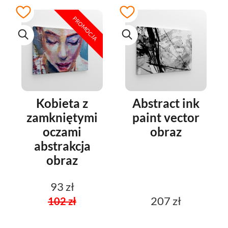
PROMOCJA
Kobieta z
Abstract ink
zamkniętymi
paint vector
oczami
obraz
abstrakcja
obraz
93 zł
207 zł
102 zł