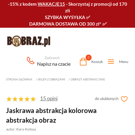
-15% z kodem
WAKACJE15
-
Skorzystaj z promocji od 170
złℹ️
SZYBKA WYSYŁKA
✅
DARMOWA DOSTAWA OD 300 zł*
✅
Zadzwoń:
0
Koszyk
Menu
Napisz na czacie
STRONA GŁÓWNA
/
SKLEP Z OBRAZAMI
/
OBRAZY ABSTRAKCYJNE
15 opini
do ulubionych
Jaskrawa abstrakcja kolorowa
abstrakcja obraz
autor: Kara-Kotsya