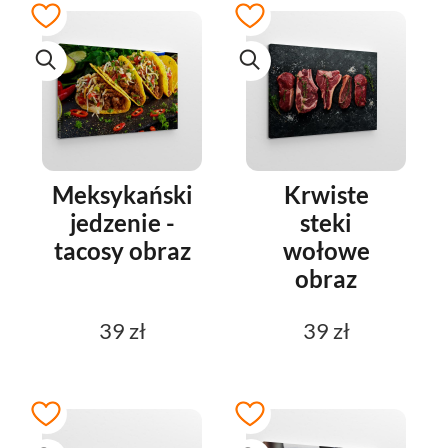
Meksykańskie
Krwiste
jedzenie -
steki
tacosy obraz
wołowe
obraz
39 zł
39 zł