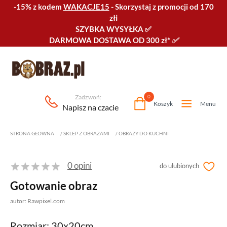
-15% z kodem
WAKACJE15
-
Skorzystaj z promocji od 170
złℹ️
SZYBKA WYSYŁKA
✅
DARMOWA DOSTAWA OD 300 zł*
✅
Zadzwoń:
0
Koszyk
Menu
Napisz na czacie
STRONA GŁÓWNA
/
SKLEP Z OBRAZAMI
/
OBRAZY DO KUCHNI
0 opini
do ulubionych
Gotowanie obraz
autor: Rawpixel.com
Rozmiar: 30x20cm