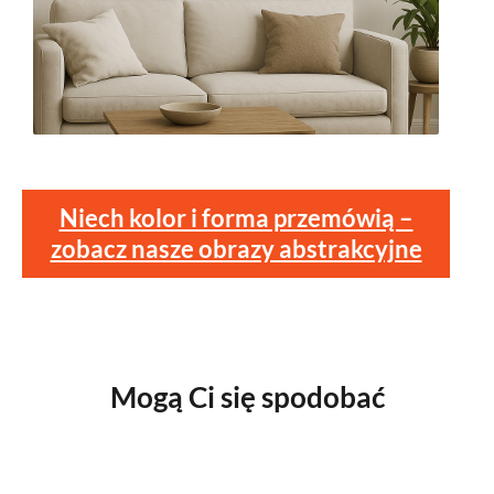
Niech kolor i forma przemówią –
zobacz nasze obrazy abstrakcyjne
Mogą Ci się spodobać