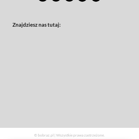
Znajdziesz nas tutaj:
© bobraz.pl | Wszystkie prawa zastrzeżone.