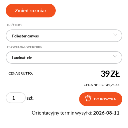
Zmień rozmiar
PŁÓTNO
Poliester canvas
POWŁOKA WERNIKS
Laminat: nie
39 ZŁ
CENA BRUTTO:
CENA NETTO:
31,71 ZŁ
szt.
DO KOSZYKA
Orientacyjny termin wysyłki:
2026-08-11