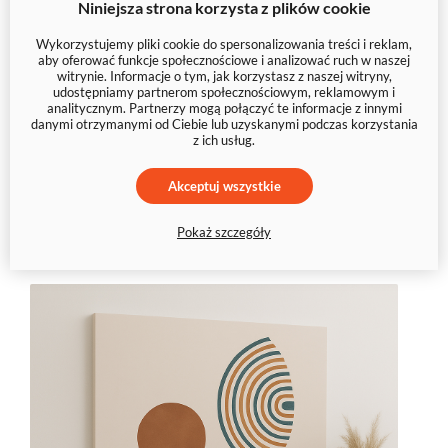
Niniejsza strona korzysta z plików cookie
Wykorzystujemy pliki cookie do spersonalizowania treści i reklam,
aby oferować funkcje społecznościowe i analizować ruch w naszej
witrynie. Informacje o tym, jak korzystasz z naszej witryny,
udostępniamy partnerom społecznościowym, reklamowym i
analitycznym. Partnerzy mogą połączyć te informacje z innymi
danymi otrzymanymi od Ciebie lub uzyskanymi podczas korzystania
z ich usług.
Zatrzymaj wzrok na czymś
wyjątkowym – wybierz swoją
Akceptuj wszystkie
abstrakcję
Pokaż szczegóły