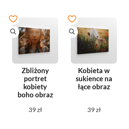
Zbliżony
Kobieta w
portret
sukience na
kobiety
łące obraz
boho obraz
39 zł
39 zł