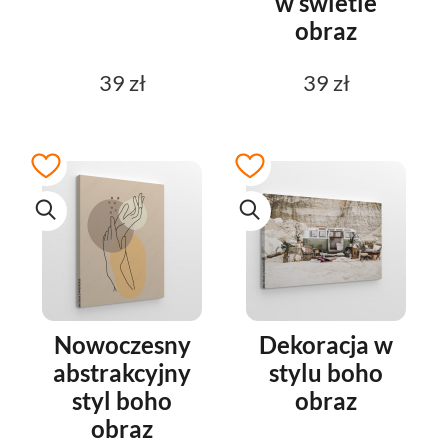
w świetle
obraz
39 zł
39 zł
Nowoczesny
Dekoracja w
abstrakcyjny
stylu boho
styl boho
obraz
obraz