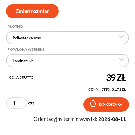
Zmień rozmiar
PŁÓTNO
Poliester canvas
POWŁOKA WERNIKS
Laminat: nie
39 ZŁ
CENA BRUTTO:
CENA NETTO:
31,71 ZŁ
szt.
DO KOSZYKA
Orientacyjny termin wysyłki:
2026-08-11