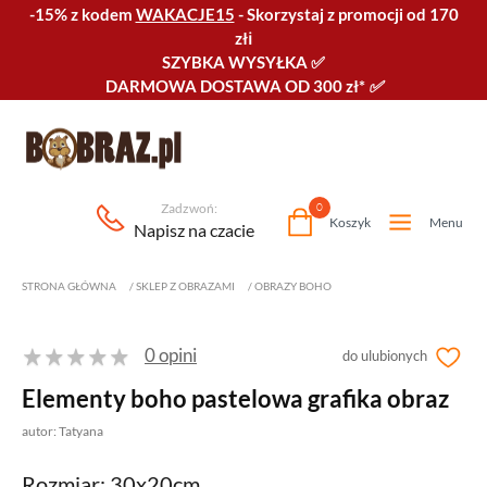
-15% z kodem
WAKACJE15
-
Skorzystaj z promocji od 170
złℹ️
SZYBKA WYSYŁKA
✅
DARMOWA DOSTAWA OD 300 zł*
✅
Zadzwoń:
0
Koszyk
Menu
Napisz na czacie
STRONA GŁÓWNA
/
SKLEP Z OBRAZAMI
/
OBRAZY BOHO
0 opini
do ulubionych
Elementy boho pastelowa grafika obraz
autor: Tatyana
Rozmiar: 30x20cm