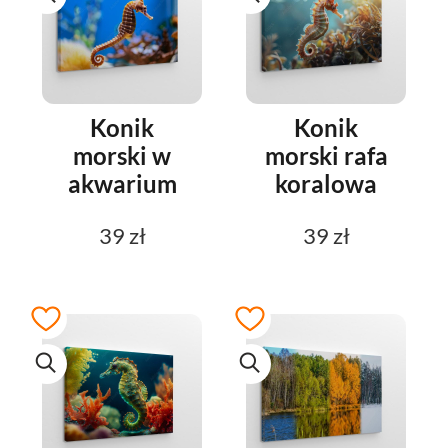
Konik
Konik
morski w
morski rafa
akwarium
koralowa
39 zł
39 zł