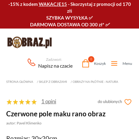
-15% z kodem
WAKACJE15
-
Skorzystaj z promocji od 170
złℹ️
SZYBKA WYSYŁKA
✅
DARMOWA DOSTAWA OD 300 zł*
✅
Zadzwoń:
0
Koszyk
Menu
Napisz na czacie
STRONA GŁÓWNA
/
SKLEP Z OBRAZAMI
/
OBRAZY NA PŁÓTNIE - NATURA
1 opini
do ulubionych
Czerwone pole maku rano obraz
autor: Pavel Klimenko
Rozmiar: 30x20cm