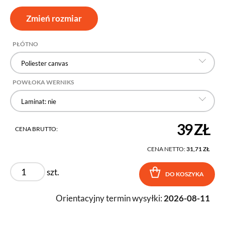
Zmień rozmiar
PŁÓTNO
Poliester canvas
POWŁOKA WERNIKS
Laminat: nie
39 ZŁ
CENA BRUTTO:
CENA NETTO:
31,71 ZŁ
szt.
DO KOSZYKA
Orientacyjny termin wysyłki:
2026-08-11