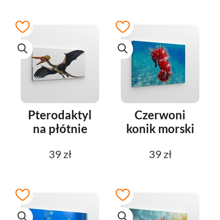
Pterodaktyl
Czerwoni
na płótnie
konik morski
39 zł
39 zł