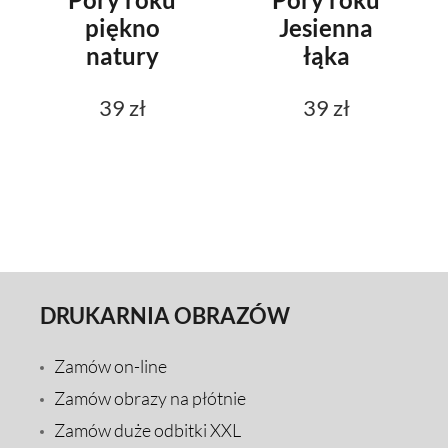
piękno
Jesienna
natury
łąka
39 zł
39 zł
DRUKARNIA OBRAZÓW
Zamów on-line
Zamów obrazy na płótnie
Zamów duże odbitki XXL