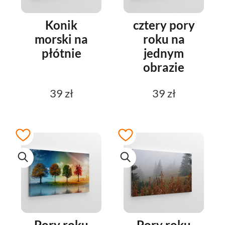
Konik
cztery pory
morski na
roku na
płótnie
jednym
obrazie
39 zł
39 zł
Pory roku
Pory roku