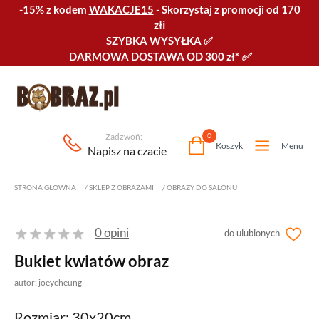
-15% z kodem
WAKACJE15
-
Skorzystaj z promocji od 170
złℹ️
SZYBKA WYSYŁKA
✅
DARMOWA DOSTAWA OD 300 zł*
✅
Zadzwoń:
0
Koszyk
Menu
Napisz na czacie
STRONA GŁÓWNA
/
SKLEP Z OBRAZAMI
/
OBRAZY DO SALONU
0 opini
do ulubionych
Bukiet kwiatów obraz
autor: joeycheung
Rozmiar: 30x20cm