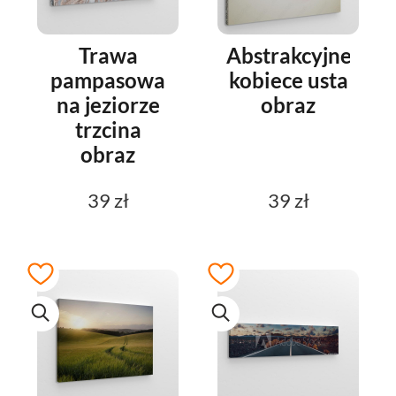
Trawa
Abstrakcyjne
pampasowa
kobiece usta
na jeziorze
obraz
trzcina
obraz
39 zł
39 zł