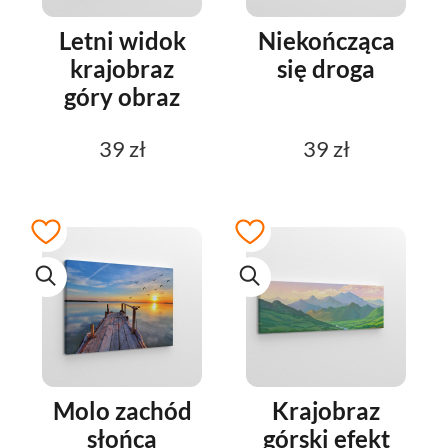
Letni widok
Niekończąca
krajobraz
się droga
góry obraz
39 zł
39 zł
Molo zachód
Krajobraz
słońca
górski efekt