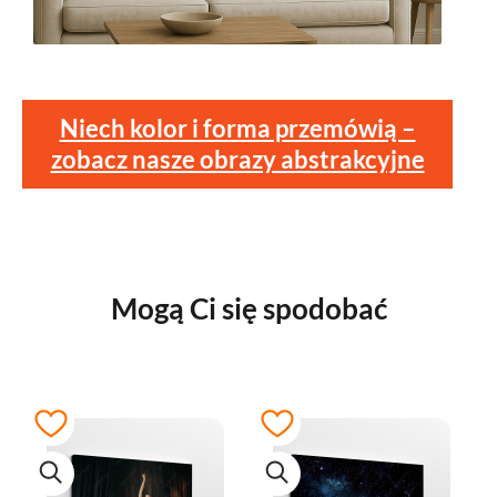
Niech kolor i forma przemówią –
zobacz nasze obrazy abstrakcyjne
Mogą Ci się spodobać