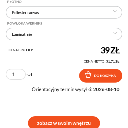
PŁÓTNO
Poliester canvas
POWŁOKA WERNIKS
Laminat: nie
39 ZŁ
CENA BRUTTO:
CENA NETTO:
31,71 ZŁ
szt.
DO KOSZYKA
Orientacyjny termin wysyłki:
2026-08-10
zobacz w swoim wnętrzu