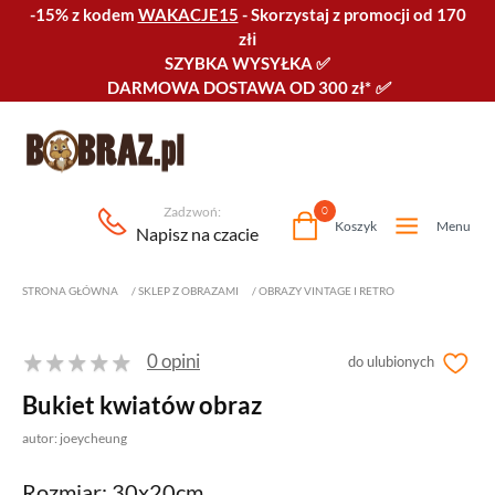
-15% z kodem
WAKACJE15
-
Skorzystaj z promocji od 170
złℹ️
SZYBKA WYSYŁKA
✅
DARMOWA DOSTAWA OD 300 zł*
✅
Zadzwoń:
0
Koszyk
Menu
Napisz na czacie
STRONA GŁÓWNA
/
SKLEP Z OBRAZAMI
/
OBRAZY VINTAGE I RETRO
0 opini
do ulubionych
Bukiet kwiatów obraz
autor: joeycheung
Rozmiar: 30x20cm