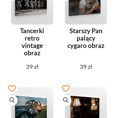
Tancerki
Starszy Pan
retro
palący
vintage
cygaro obraz
obraz
39 zł
39 zł