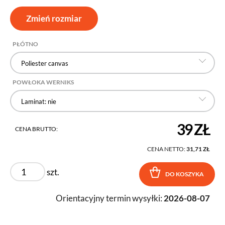
Zmień rozmiar
PŁÓTNO
Poliester canvas
POWŁOKA WERNIKS
Laminat: nie
39 ZŁ
CENA BRUTTO:
CENA NETTO:
31,71 ZŁ
szt.
DO KOSZYKA
Orientacyjny termin wysyłki:
2026-08-07