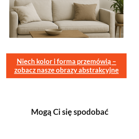
Niech kolor i forma przemówią –
zobacz nasze obrazy abstrakcyjne
Mogą Ci się spodobać