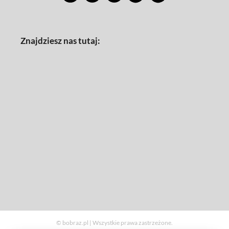
Znajdziesz nas tutaj:
© bobraz.pl | Wszystkie prawa zastrzeżone.