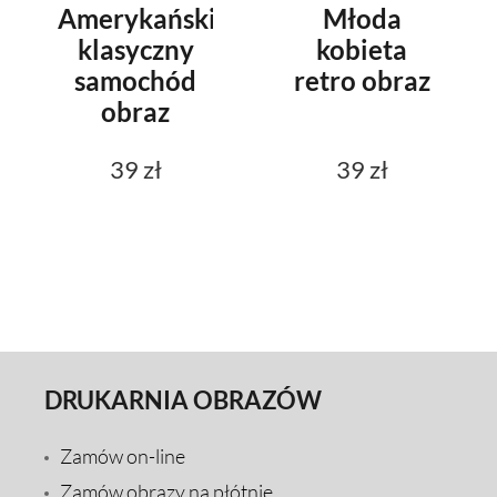
Amerykański
Młoda
klasyczny
kobieta
samochód
retro obraz
obraz
39 zł
39 zł
DRUKARNIA OBRAZÓW
Zamów on-line
Zamów obrazy na płótnie