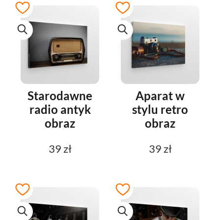
Starodawne
Aparat w
radio antyk
stylu retro
obraz
obraz
39 zł
39 zł