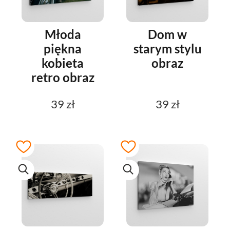
Młoda
Dom w
piękna
starym stylu
kobieta
obraz
retro obraz
39 zł
39 zł