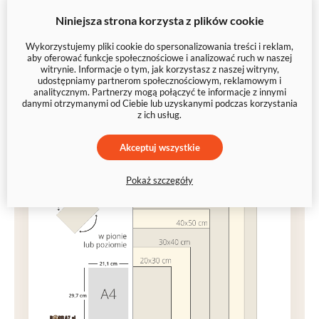
Drobne kolaże wyglądają dobrze nawet w
30×20
Niniejsza strona korzysta z plików cookie
cm
, ale przy większej liczbie zdjęć polecamy
większe formaty
(np.
90×60 cm
lub
120×80 cm
) –
Wykorzystujemy pliki cookie do spersonalizowania treści i reklam,
aby oferować funkcje społecznościowe i analizować ruch w naszej
każde ujęcie pozostaje wtedy
czytelne
i
przyjemne
witrynie. Informacje o tym, jak korzystasz z naszej witryny,
udostępniamy partnerom społecznościowym, reklamowym i
w odbiorze
.
analitycznym. Partnerzy mogą połączyć te informacje z innymi
danymi otrzymanymi od Ciebie lub uzyskanymi podczas korzystania
z ich usług.
Akceptuj wszystkie
Pokaż szczegóły