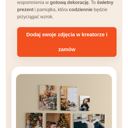
wspomnienia w
gotową dekorację
. To
świetny
prezent
i pamiątka, która
codziennie
będzie
przyciągać wzrok.
Dodaj swoje zdjęcia w kreatorze i
zamów