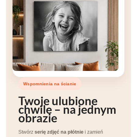
Wspomnienia na ścianie
Twoje
ulubione
chwile
– na jednym
obrazie
Stwórz
serię zdjęć na płótnie
i zamień