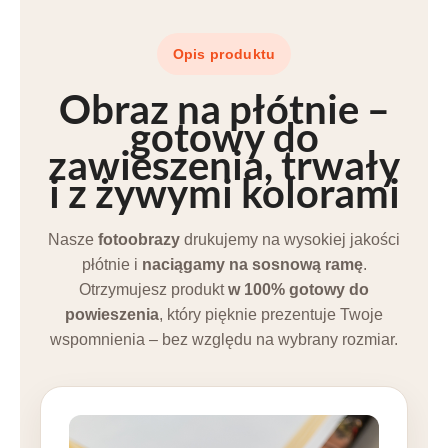
Opis produktu
Obraz na płótnie –
gotowy do
zawieszenia
, trwały
i z
żywymi kolorami
Nasze
fotoobrazy
drukujemy na wysokiej jakości
płótnie i
naciągamy na sosnową ramę
.
Otrzymujesz produkt
w 100% gotowy do
powieszenia
, który pięknie prezentuje Twoje
wspomnienia – bez względu na wybrany rozmiar.