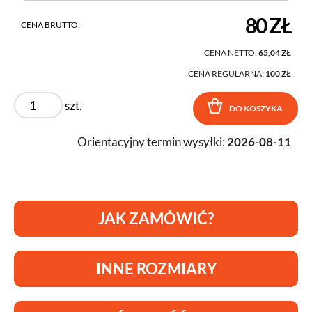
80 ZŁ
CENA BRUTTO:
CENA NETTO:
65,04 ZŁ
CENA REGULARNA:
100 ZŁ
szt.
DO KOSZYKA
Orientacyjny termin wysyłki:
2026-08-11
JAK ZAMÓWIĆ?
INNE ROZMIARY