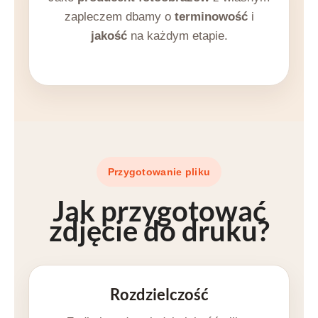
zapleczem dbamy o
terminowość
i
jakość
na każdym etapie.
Przygotowanie pliku
Jak przygotować
zdjęcie do druku
?
Rozdzielczość