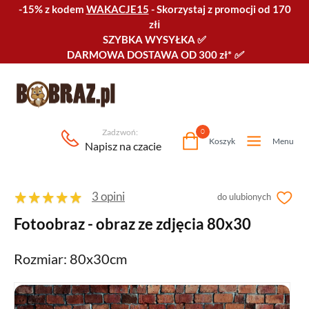
-15% z kodem
WAKACJE15
-
Skorzystaj z promocji od 170
złℹ️
SZYBKA WYSYŁKA
✅
DARMOWA DOSTAWA OD 300 zł*
✅
Zadzwoń:
0
Koszyk
Menu
Napisz na czacie
3 opini
do ulubionych
Fotoobraz - obraz ze zdjęcia 80x30
Rozmiar: 80x30cm