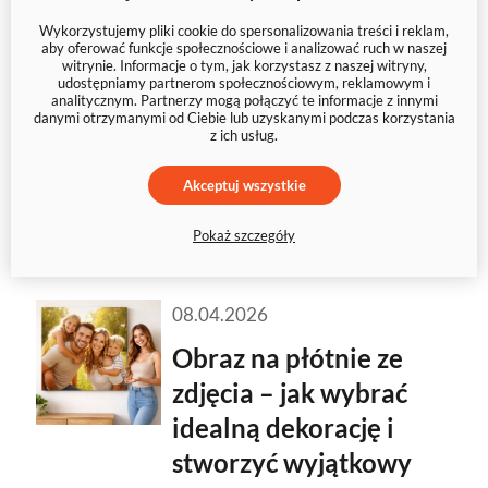
człowieka w okolice Księżyca
Wykorzystujemy pliki cookie do spersonalizowania treści i reklam,
aby oferować funkcje społecznościowe i analizować ruch w naszej
wydawał się czymś odległym,
witrynie. Informacje o tym, jak korzystasz z naszej witryny,
udostępniamy partnerom społecznościowym, reklamowym i
niemal symbolicznym. Dziś temat
analitycznym. Partnerzy mogą połączyć te informacje z innymi
Artemis II
budzi ogromne
danymi otrzymanymi od Ciebie lub uzyskanymi podczas korzystania
z ich usług.
zainteresowanie na całym świecie
i regularnie pojawia się w
Akceptuj wszystkie
wyszukiwarce Google.
Pokaż szczegóły
08.04.2026
Obraz na płótnie ze
zdjęcia – jak wybrać
idealną dekorację i
stworzyć wyjątkowy