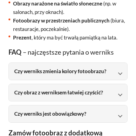
Obrazy narażone na światło słoneczne
(np. w
salonach, przy oknach).
Fotoobrazy w przestrzeniach publicznych
(biura,
restauracje, poczekalnie).
Prezent
, który ma być trwałą pamiątką na lata.
FAQ
– najczęstsze pytania o werniks
Czy werniks zmienia kolory fotoobrazu?
Czy obraz z werniksem łatwiej czyścić?
Czy werniks jest obowiązkowy?
Zamów fotoobraz z dodatkową