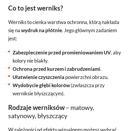
Co to jest werniks?
Werniks to cienka warstwa ochronna, którą nakłada
się na
wydruk na płótnie
. Jego głównym zadaniem
jest:
Zabezpieczenie przed promieniowaniem UV
, aby
kolory nie blakły.
Ochrona przed kurzem i zabrudzeniami
.
Ułatwienie czyszczenia
powierzchni obrazu.
Wydobycie głębi kolorów
(zwłaszcza przy
werniksie błyszczącym).
Rodzaje werniksów
– matowy,
satynowy, błyszczący
W zależności od efektu wizualnego możesz wybrać