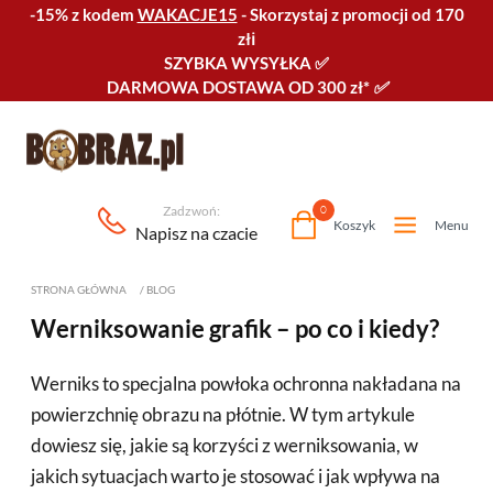
-15% z kodem
WAKACJE15
-
Skorzystaj z promocji od 170
złℹ️
SZYBKA WYSYŁKA
✅
DARMOWA DOSTAWA OD 300 zł*
✅
Zadzwoń:
0
Koszyk
Menu
Napisz na czacie
STRONA GŁÓWNA
/
BLOG
Werniksowanie grafik – po co i kiedy?
Werniks to specjalna powłoka ochronna nakładana na
powierzchnię obrazu na płótnie. W tym artykule
dowiesz się, jakie są korzyści z werniksowania, w
jakich sytuacjach warto je stosować i jak wpływa na