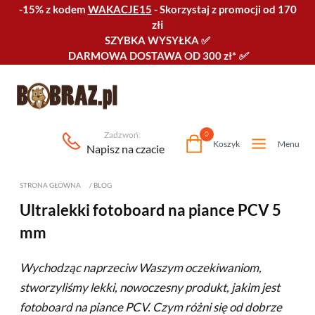
-15% z kodem
WAKACJE15
-
Skorzystaj z promocji od 170
złℹ️
SZYBKA WYSYŁKA
✅
DARMOWA DOSTAWA OD 300 zł*
✅
Zadzwoń:
0
Koszyk
Menu
Napisz na czacie
STRONA GŁÓWNA
/
BLOG
Ultralekki fotoboard na piance PCV 5
mm
Wychodząc naprzeciw Waszym oczekiwaniom,
stworzyliśmy lekki, nowoczesny produkt, jakim jest
fotoboard na piance PCV. Czym różni się od dobrze