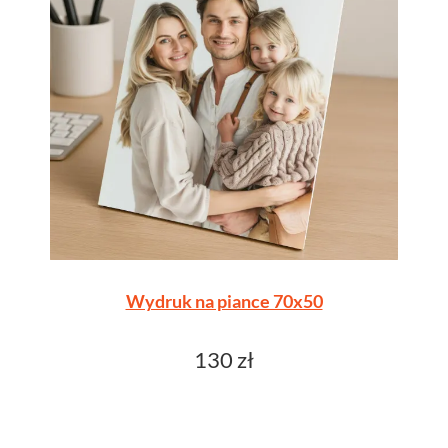
Wydruk na piance 70x50
130 zł