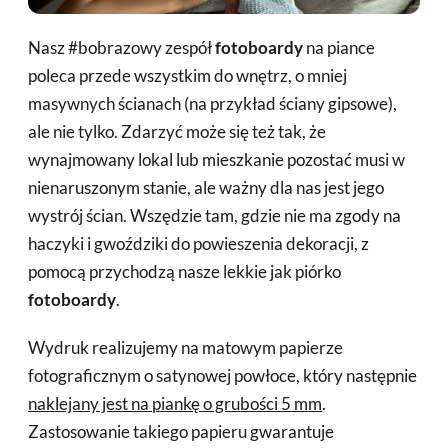
Nasz #bobrazowy zespół
fotoboardy
na piance
poleca przede wszystkim do wnętrz, o mniej
masywnych ścianach (na przykład ściany gipsowe),
ale nie tylko. Zdarzyć może się też tak, że
wynajmowany lokal lub mieszkanie pozostać musi w
nienaruszonym stanie, ale ważny dla nas jest jego
wystrój ścian. Wszędzie tam, gdzie nie ma zgody na
haczyki i gwoździki do powieszenia dekoracji, z
pomocą przychodzą nasze lekkie jak piórko
fotoboardy
.
Wydruk realizujemy na matowym papierze
fotograficznym o satynowej powłoce, który następnie
naklejany jest na piankę o grubości 5 mm
.
Zastosowanie takiego papieru gwarantuje