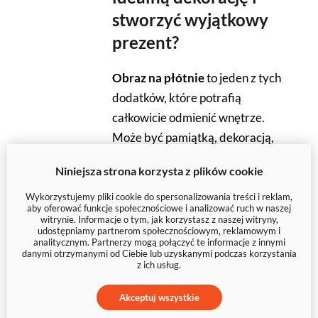
stworzyć wyjątkowy
prezent?
Obraz na płótnie
to jeden z tych
dodatków, które potrafią
całkowicie odmienić wnętrze.
Może być pamiątką, dekoracją,
prezentem albo sposobem na
Niniejsza strona korzysta z plików cookie
pokazanie własnych wspomnień
w eleganckiej formie. Jeśli
Wykorzystujemy pliki cookie do spersonalizowania treści i reklam,
aby oferować funkcje społecznościowe i analizować ruch w naszej
zastanawiasz się, czy warto
witrynie. Informacje o tym, jak korzystasz z naszej witryny,
udostępniamy partnerom społecznościowym, reklamowym i
zamówić
obraz na płótnie ze
analitycznym. Partnerzy mogą połączyć te informacje z innymi
danymi otrzymanymi od Ciebie lub uzyskanymi podczas korzystania
zdjęcia
, jak dobrać odpowiedni
z ich usług.
format i jakie rozwiązanie będzie
najlepsze do Twojego wnętrza,
Akceptuj wszystkie
ten poradnik pomoże Ci podjąć