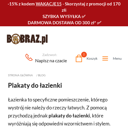
-15% z kodem
WAKACJE15
-
Skorzystaj z promocji od 170
złℹ️
SZYBKA WYSYŁKA
✅
DARMOWA DOSTAWA OD 300 zł*
✅
Zadzwoń:
0
Koszyk
Menu
Napisz na czacie
STRONA GŁÓWNA
/
BLOG
Plakaty do łazienki
Łazienka to specyficzne pomieszczenie, którego
wystrój nie należy do rzeczy łatwych. Z pomocą
przychodzą jednak
plakaty do łazienki
, które
wyróżniają się odpowiedni wzornictwem i stylem.