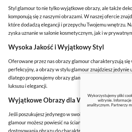
Styl glamour to nie tylko wyjątkowe obrazy, ale także de
komponują się z naszymi obrazami. W naszej ofercie znajdz
które dodadzą elegancji i przepychu Twojemu wnętrzu. N
zyska uznanie w salonie kosmetycznym, jak i w prywatny
Wysoka Jakość i Wyjątkowy Styl
Oferowane przez nas obrazy glamour charakteryzują się w
perfekcyjny, a obrazy w stylu glamour znajdziesz jedynie
dlatego proponujemy obrazy glamour z motywami roślinny
luksusu i elegancji.
Wykorzystujemy pliki cooki
Wyjątkowe Obrazy dla Wyjątkowych Wnę
witrynie. Informacj
analitycznym. Partnerzy m
Jeśli poszukujesz jedynego w swoim rodzaju glamour obraz
glamour możesz powiesić na ścianie w stylu glamour, two
dostosowania obrazu do charakteru Twojego pomieszczen