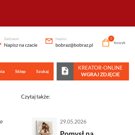
Zadzwoń:
Napisz:
0
Koszyk
Napisz na czacie
bobraz@bobraz.pl
KREATOR-ONLINE
nia
Sklep
Szukaj
Centrum pomocy
WGRAJ ZDJĘCIE
Czytaj także:
o
29.05.2026
Pomysł na