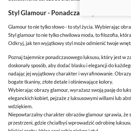
Styl Glamour - Ponadczasowy Luksus
Glamour to nie tylko słowo - to styl życia. Wybierając obr
Styl glamour to nie tylko chwilowa moda, to filozofia, któ
Odkryj, jak ten wyjątkowy styl może odmienić twoje wnęt
Poznaj tajemnice ponadczasowego luksusu, który jest w z
doskonały sposób, aby dodać blasku i elegancji do każde
nadając jej wyjątkowy charakter i wyrafinowanie. Obrazy 
bogate tkaniny, złote detale i olśniewające kolory.
Wybierając obrazy glamour, wyrażasz swoją pasję do luksu
eleganckich kobiet, pejzaże z luksusowymi willami lub ab
wdziękiem.
Niepowtarzalny charakter obrazów glamour sprawia, że są
przestrzeni, gdzie chciałbyś wprowadzić odrobinę luksus
bliskiej osoby, która ceni sobie piękno i styl.