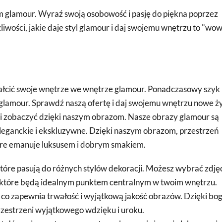
 glamour. Wyraź swoją osobowość i pasję do piękna poprzez
iwości, jakie daje styl glamour i daj swojemu wnętrzu to "wow
ztałcić swoje wnętrze we wnętrze glamour. Ponadczasowy szyk 
glamour. Sprawdź naszą ofertę i daj swojemu wnętrzu nowe ży
uć i zobaczyć dzięki naszym obrazom. Nasze obrazy glamour są
eganckie i ekskluzywne. Dzięki naszym obrazom, przestrzeń
które emanuje luksusem i dobrym smakiem.
óre pasują do różnych stylów dekoracji. Możesz wybrać zdjęc
y, które będą idealnym punktem centralnym w twoim wnętrzu.
 co zapewnia trwałość i wyjątkową jakość obrazów. Dzięki bog
rzestrzeni wyjątkowego wdzięku i uroku.