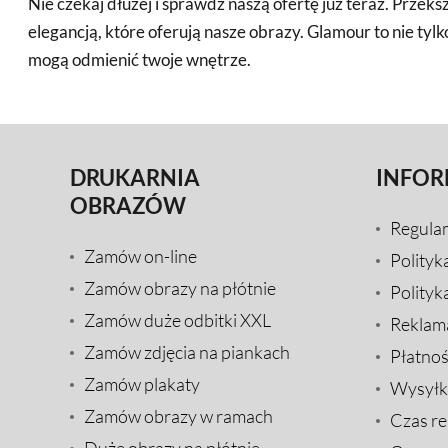
Nie czekaj dłużej i sprawdź naszą ofertę już teraz. Przeks
elegancją, które oferują nasze obrazy. Glamour to nie tylko
mogą odmienić twoje wnętrze.
DRUKARNIA
INFOR
OBRAZÓW
Regula
Zamów on-line
Polityk
Zamów obrazy na płótnie
Polityk
Zamów duże odbitki XXL
Reklam
Zamów zdjęcia na piankach
Płatnoś
Zamów plakaty
Wysyłk
Zamów obrazy w ramach
Czas rea
Duże obrazy na płótnie