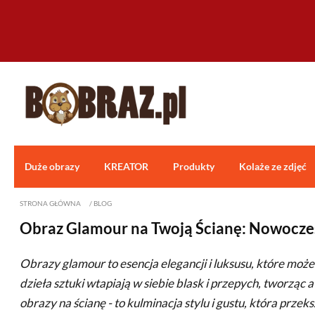
Duże obrazy
KREATOR
Produkty
Kolaże ze zdjęć
STRONA GŁÓWNA
/
BLOG
Obraz Glamour na Twoją Ścianę: Nowoczes
Obrazy glamour to esencja elegancji i luksusu, które moż
dzieła sztuki wtapiają w siebie blask i przepych, tworzą
obrazy na ścianę - to kulminacja stylu i gustu, która przek