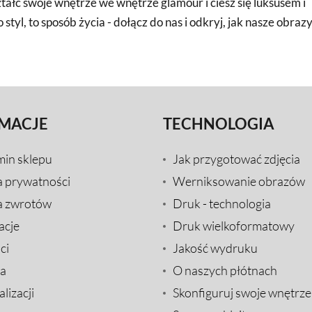
ztałć swoje wnętrze we wnętrze glamour i ciesz się luksusem i
 styl, to sposób życia - dołącz do nas i odkryj, jak nasze obraz
MACJE
TECHNOLOGIA
min sklepu
Jak przygotować zdjęcia
a prywatności
Werniksowanie obrazów
a zwrotów
Druk - technologia
acje
Druk wielkoformatowy
ci
Jakość wydruku
a
O naszych płótnach
lizacji
Skonfiguruj swoje wnętrze