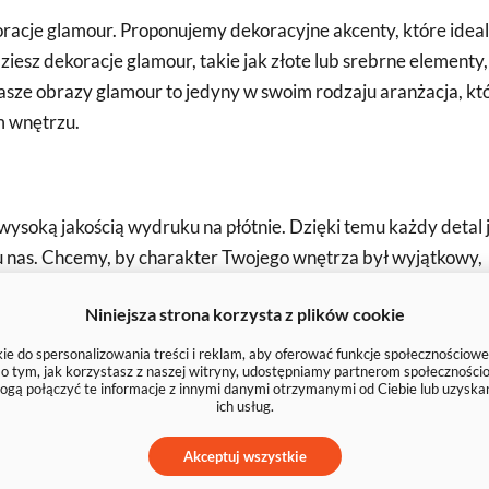
koracje glamour. Proponujemy dekoracyjne akcenty, które ideal
iesz dekoracje glamour, takie jak złote lub srebrne elementy,
asze obrazy glamour to jedyny w swoim rodzaju aranżacja, kt
m wnętrzu.
ysoką jakością wydruku na płótnie. Dzięki temu każdy detal 
 u nas. Chcemy, by charakter Twojego wnętrza był wyjątkowy,
mi, abstrakcjami, czy minimalistycznymi - zawsze w duchu
Niniejsza strona korzysta z plików cookie
e do spersonalizowania treści i reklam, aby oferować funkcje społecznościowe
trz
e o tym, jak korzystasz z naszej witryny, udostępniamy partnerom społecznoś
ogą połączyć te informacje z innymi danymi otrzymanymi od Ciebie lub uzyska
ich usług.
u, to nasz sklep to idealne miejsce. Wszystkie dostępne obra
rząc unikalną aranżację. Oferujemy również możliwość
Akceptuj wszystkie
ia, zarówno pod względem rozmiaru, jak i wzoru.