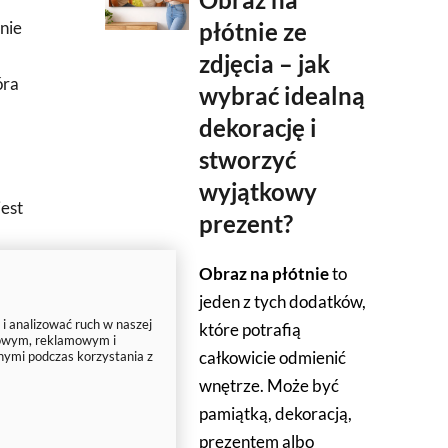
nie
płótnie ze
zdjęcia – jak
óra
wybrać idealną
dekorację i
stworzyć
wyjątkowy
jest
prezent?
Obraz na płótnie
to
jeden z tych dodatków,
 i analizować ruch w naszej
które potrafią
ciowym, reklamowym i
całkowicie odmienić
nymi podczas korzystania z
wnętrze. Może być
zy
pamiątką, dekoracją,
prezentem albo