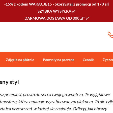
-15% z kodem
WAKACJE15
-
Skorzystaj z promocji od 170 złℹ️
SZYBKA WYSYŁKA
✅
DARMOWA DOSTAWA OD 300 zł*
✅
Zdjęcie na płótnie
Pomysły na prezent
Cennik
Życze
ny styl
esz przenieść prosto do serca twojego wnętrza. Te wyjątkowe
c atmosferę, która emanuje wyrafinowanym pięknem. To nie tylk
ształca przestrzeń, w której się znajdują. Odkryj, jak obrazy