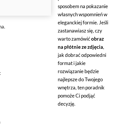
sposobem na pokazanie
własnych wspomnień w
eleganckiej formie. Jeśli
na.
zastanawiasz się, czy
warto zamówić
obraz
na płótnie ze zdjęcia
,
jak dobrać odpowiedni
format i jakie
rozwiązanie będzie
c
najlepsze do Twojego
wnętrza, ten poradnik
pomoże Ci podjąć
decyzję.
a