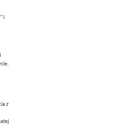
" i
i
cie.
ia z
atej