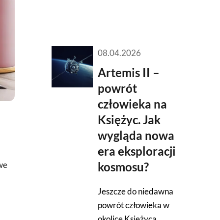
08.04.2026
Artemis II –
powrót
człowieka na
Księżyc. Jak
wygląda nowa
era eksploracji
 we
kosmosu?
Jeszcze do niedawna
powrót człowieka w
okolice Księżyca