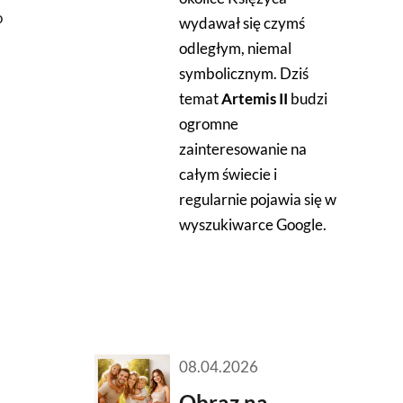
o
wydawał się czymś
odległym, niemal
symbolicznym. Dziś
temat
Artemis II
budzi
ogromne
zainteresowanie na
całym świecie i
regularnie pojawia się w
wyszukiwarce Google.
08.04.2026
Obraz na