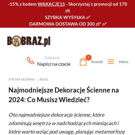
-15% z kodem
WAKACJE15
-
Skorzystaj z promocji od 170
złℹ️
SZYBKA WYSYŁKA
✅
DARMOWA DOSTAWA OD 300 zł*
✅
Zadzwoń:
0
Koszyk
Menu
Napisz na czacie
STRONA GŁÓWNA
/
BLOG
Najmodniejsze Dekoracje Ścienne na
2024: Co Musisz Wiedzieć?
Oto najmodniejsze dekoracje ścienne, które
zdominują wnętrza w nadchodzących miesiącach i
które warto wziąć pod uwagę, planując metamorfozę