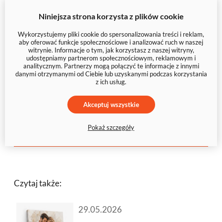
Niezależnie od tego, czy preferujesz minimalistyczne
Niniejsza strona korzysta z plików cookie
aranżacje, czy odważne, kolorowe akcenty,
Wykorzystujemy pliki cookie do spersonalizowania treści i reklam,
odpowiednio dobrane dekoracje ścienne mogą
aby oferować funkcje społecznościowe i analizować ruch w naszej
witrynie. Informacje o tym, jak korzystasz z naszej witryny,
całkowicie odmienić każde wnętrze.
udostępniamy partnerom społecznościowym, reklamowym i
analitycznym. Partnerzy mogą połączyć te informacje z innymi
danymi otrzymanymi od Ciebie lub uzyskanymi podczas korzystania
Zainspiruj się trendami i stwórz przestrzeń, która
z ich usług.
będzie odzwierciedlać Twoją osobowość i najnowsze
wnętrzarskie hity!
Akceptuj wszystkie
Pokaż szczegóły
Do góry
Czytaj także:
29.05.2026