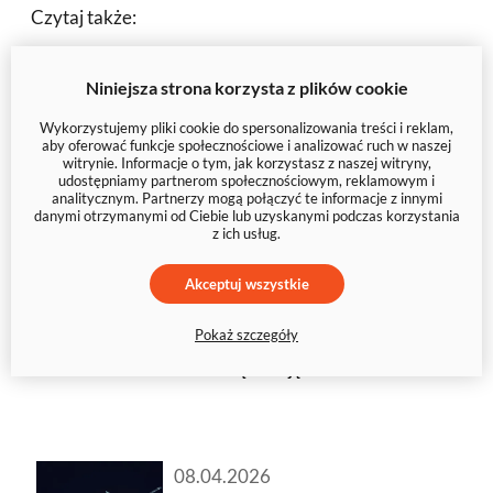
Czytaj także:
29.05.2026
Niniejsza strona korzysta z plików cookie
Pomysł na prezent dla
Wykorzystujemy pliki cookie do spersonalizowania treści i reklam,
aby oferować funkcje społecznościowe i analizować ruch w naszej
taty 2026 — co go
witrynie. Informacje o tym, jak korzystasz z naszej witryny,
udostępniamy partnerom społecznościowym, reklamowym i
naprawdę wzruszy?
analitycznym. Partnerzy mogą połączyć te informacje z innymi
danymi otrzymanymi od Ciebie lub uzyskanymi podczas korzystania
z ich usług.
Odkryj prezenty z duszą — od
spersonalizowanych obrazów na
Akceptuj wszystkie
płótnie po kolaże z rodzinnych
Pokaż szczegóły
wspomnień. Sprawdzone pomysły
na każdą okazję i budżet.
08.04.2026