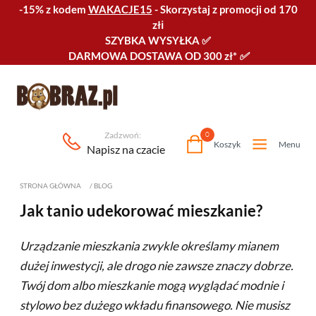
-15% z kodem
WAKACJE15
-
Skorzystaj z promocji od 170
złℹ️
SZYBKA WYSYŁKA
✅
DARMOWA DOSTAWA OD 300 zł*
✅
Zadzwoń:
0
Koszyk
Menu
Napisz na czacie
STRONA GŁÓWNA
/
BLOG
Jak tanio udekorować mieszkanie?
Urządzanie mieszkania zwykle określamy mianem
dużej inwestycji, ale drogo nie zawsze znaczy dobrze.
Twój dom albo mieszkanie mogą wyglądać modnie i
stylowo bez dużego wkładu finansowego. Nie musisz