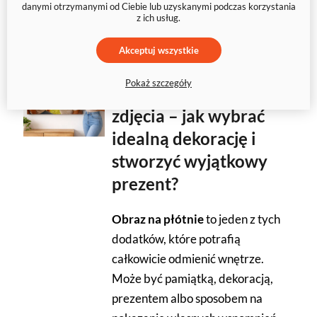
danymi otrzymanymi od Ciebie lub uzyskanymi podczas korzystania
z ich usług.
Akceptuj wszystkie
08.04.2026
Pokaż szczegóły
Obraz na płótnie ze
zdjęcia – jak wybrać
idealną dekorację i
stworzyć wyjątkowy
prezent?
Obraz na płótnie
to jeden z tych
dodatków, które potrafią
całkowicie odmienić wnętrze.
Może być pamiątką, dekoracją,
prezentem albo sposobem na