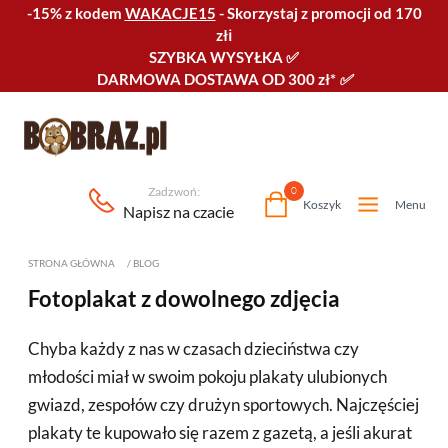
-15% z kodem
WAKACJE15
-
Skorzystaj z promocji od 170
złℹ️
SZYBKA WYSYŁKA
✅
DARMOWA DOSTAWA OD 300 zł*
✅
Zadzwoń:
0
Koszyk
Menu
Napisz na czacie
STRONA GŁÓWNA
/
BLOG
Fotoplakat z dowolnego zdjęcia
Chyba każdy z nas w czasach dzieciństwa czy
młodości miał w swoim pokoju plakaty ulubionych
gwiazd, zespołów czy drużyn sportowych. Najczęściej
plakaty te kupowało się razem z gazetą, a jeśli akurat