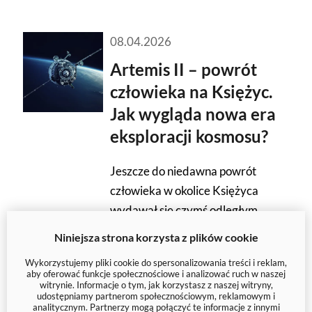
08.04.2026
Artemis II – powrót
człowieka na Księżyc.
Jak wygląda nowa era
eksploracji kosmosu?
Jeszcze do niedawna powrót
człowieka w okolice Księżyca
wydawał się czymś odległym,
niemal symbolicznym. Dziś temat
Niniejsza strona korzysta z plików cookie
Artemis II
budzi ogromne
Wykorzystujemy pliki cookie do spersonalizowania treści i reklam,
zainteresowanie na całym świecie
aby oferować funkcje społecznościowe i analizować ruch w naszej
witrynie. Informacje o tym, jak korzystasz z naszej witryny,
i regularnie pojawia się w
udostępniamy partnerom społecznościowym, reklamowym i
wyszukiwarce Google.
analitycznym. Partnerzy mogą połączyć te informacje z innymi