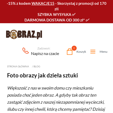
-15% z kodem
WAKACJE15
-
Skorzystaj z promocji od 170
złℹ️
SZYBKA WYSYŁKA
✅
DARMOWA DOSTAWA OD 300 zł*
✅
Zadzwoń:
0
Koszyk
Menu
Napisz na czacie
STRONA GŁÓWNA
/
BLOG
Foto obrazy jak dzieła sztuki
Większość z nas w swoim domu czy mieszkaniu
posiada choć jeden obraz. A gdyby tak obraz ten
zastąpić zdjęciem z naszej niezapomnianej wycieczki,
ślubu czy innej chwili, którą chcemy pamiętać? Dzisiaj