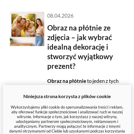
08.04.2026
Obraz na płótnie ze
zdjęcia – jak wybrać
idealną dekorację i
stworzyć wyjątkowy
prezent?
Obraz na płótnie
to jeden z tych
dodatków, które potrafią
Niniejsza strona korzysta z plików cookie
całkowicie odmienić wnętrze.
Może być pamiątką, dekoracją,
Wykorzystujemy pliki cookie do spersonalizowania treści i reklam,
aby oferować funkcje społecznościowe i analizować ruch w naszej
prezentem albo sposobem na
witrynie. Informacje o tym, jak korzystasz z naszej witryny,
udostępniamy partnerom społecznościowym, reklamowym i
pokazanie własnych wspomnień
analitycznym. Partnerzy mogą połączyć te informacje z innymi
w eleganckiej formie. Jeśli
danymi otrzymanymi od Ciebie lub uzyskanymi podczas korzystania