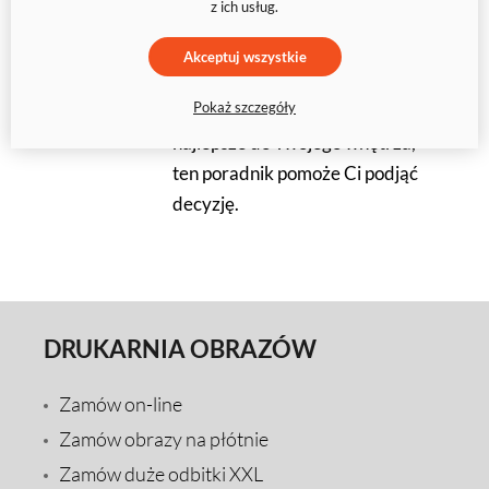
z ich usług.
zastanawiasz się, czy warto
zamówić
obraz na płótnie ze
Akceptuj wszystkie
zdjęcia
, jak dobrać odpowiedni
Pokaż szczegóły
format i jakie rozwiązanie będzie
najlepsze do Twojego wnętrza,
ten poradnik pomoże Ci podjąć
decyzję.
DRUKARNIA OBRAZÓW
Zamów on-line
Zamów obrazy na płótnie
Zamów duże odbitki XXL