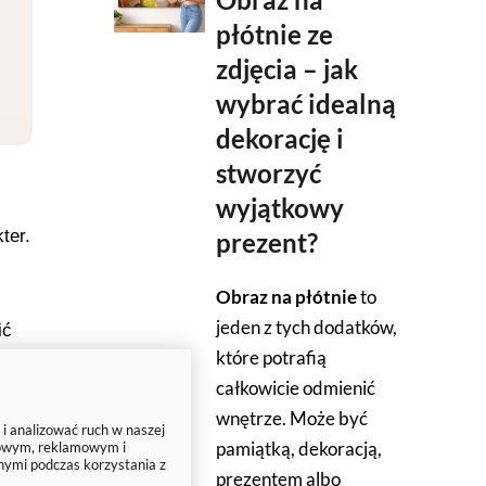
płótnie ze
zdjęcia – jak
wybrać idealną
dekorację i
stworzyć
wyjątkowy
ter.
prezent?
Obraz na płótnie
to
jeden z tych dodatków,
ić
które potrafią
ji,
całkowicie odmienić
wnętrze. Może być
 i analizować ruch w naszej
pamiątką, dekoracją,
ciowym, reklamowym i
nymi podczas korzystania z
prezentem albo