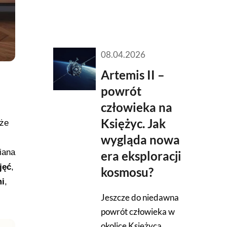
08.04.2026
Artemis II –
powrót
człowieka na
Księżyc. Jak
 że
wygląda nowa
iana
era eksploracji
jęć
,
kosmosu?
mi
,
Jeszcze do niedawna
powrót człowieka w
okolice Księżyca