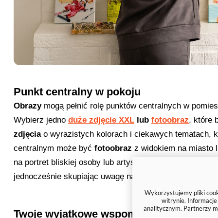
Punkt centralny w pokoju
Obrazy
mogą pełnić rolę punktów centralnych w pomies
Wybierz jedno
duże zdjęcie XXL
lub
fotoobraz
, które
zdjęcia
o wyrazistych kolorach i ciekawych tematach, 
centralnym może być
fotoobraz
z widokiem na miasto 
na portret bliskiej osoby lub artystyczny obraz abstrakc
jednocześnie skupiając uwagę na konkretnym elemenci
Wykorzystujemy pliki cooki
witrynie. Informacj
analitycznym. Partnerzy m
Twoje wyjątkowe wspomnienia