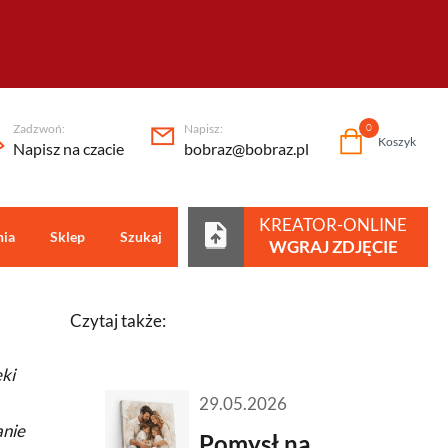
Zadzwoń:
Napisz:
0
Koszyk
Napisz na czacie
bobraz@bobraz.pl
KREATOR-ONLINE
nia
Sklep
Szukaj
Centrum pomocy
WGRAJ ZDJĘCIE
Czytaj także:
ęki
29.05.2026
anie
Pomysł na