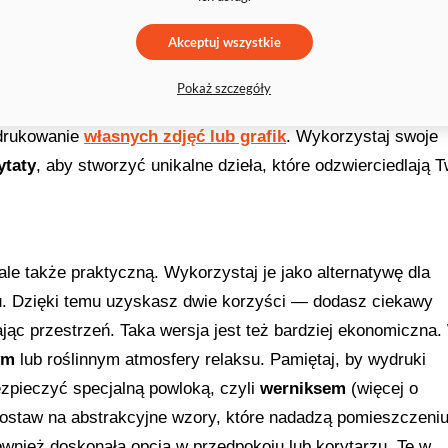
 o ważnych chwilach i wydarzeniach. Dlatego świetnym
Akceptuj wszystkie
wych wspomnień i osobistych przeżyć. Wybierz
zdjęcia
z
óże i zamień je w piękne
fotowydruki
. Będzie to nie tylko
Pokaż szczegóły
arzędzie do wzbudzania pozytywnych emocji i wspomnień. 
drukowanie
własnych zdjęć lub grafik
. Wykorzystaj swoje
ytaty
, aby stworzyć unikalne dzieła, które odzwierciedlają 
ale także praktyczną. Wykorzystaj je jako alternatywę dla
oju. Dzięki temu uzyskasz dwie korzyści — dodasz ciekawy
jąc przestrzeń. Taka wersja jest też bardziej ekonomiczna.
ym
lub roślinnym atmosfery relaksu. Pamiętaj, by wydruki
zpieczyć specjalną powloką, czyli
werniksem
(więcej o
postaw na abstrakcyjne wzory, które nadadzą pomieszczeni
ównież doskonałą opcją w przedpokoju lub korytarzu. Te w