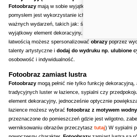
Fotoobrazy
mają w sobie wyjątkową moc przypominania
pomysłem jest wykorzystanie ich do ukazania wyjątko
ważnych wydarzeń, takich jak: ślub, urodziny, czy podr
wyjątkowy element dekoracyjny, ale także doskonałe n
łatwością możesz spersonalizować
obrazy
poprzez wy
talenty artystyczne i
dodaj do wydruku np. ulubione c
osobowość i indywidualność.
Fotoobraz zamiast lustra
Fotoobrazy
mogą pełnić nie tylko funkcję dekoracyjną, 
tradycyjnych luster w łazience, sypialni czy przedpok
element dekoracyjny, jednocześnie optycznie powiększa
łazience możesz wybrać
fotoobraz z motywem wodn
przeznaczone do pomieszczeń gdzie jest wilgotno, zabe
werniksowaniu obrazów przeczytasz
tutaj
) W sypialni 
nowoczesny charakter.
Fotoobrazy
zamiast lustra są r