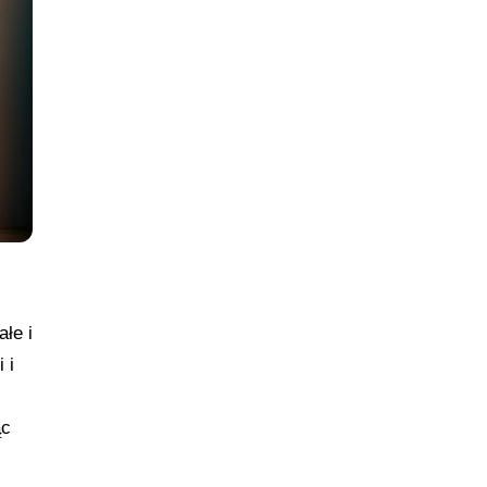
łe i
 i
ąc