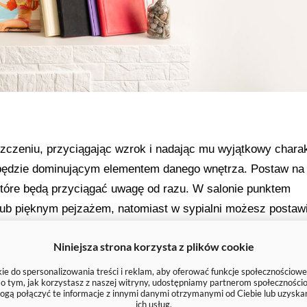
zczeniu, przyciągając wzrok i nadając mu wyjątkowy charak
 będzie dominującym elementem danego wnętrza. Postaw na
które będą przyciągać uwagę od razu. W salonie punktem
lub pięknym pejzażem, natomiast w sypialni możesz postaw
yjny. Punkty centralne nadają wnętrzu wyrazistości i eleganc
Niniejsza strona korzysta z plików cookie
e.
e do spersonalizowania treści i reklam, aby oferować funkcje społecznościowe
e o tym, jak korzystasz z naszej witryny, udostępniamy partnerom społecznoś
ogą połączyć te informacje z innymi danymi otrzymanymi od Ciebie lub uzyska
ich usług.