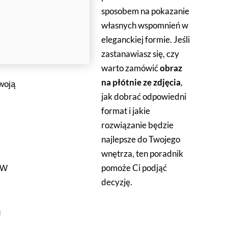
sposobem na pokazanie
własnych wspomnień w
eleganckiej formie. Jeśli
zastanawiasz się, czy
Z
warto zamówić
obraz
na płótnie ze zdjęcia
,
Twoją
jak dobrać odpowiedni
format i jakie
rozwiązanie będzie
najlepsze do Twojego
wnętrza, ten poradnik
pomoże Ci podjąć
 W
decyzję.
u