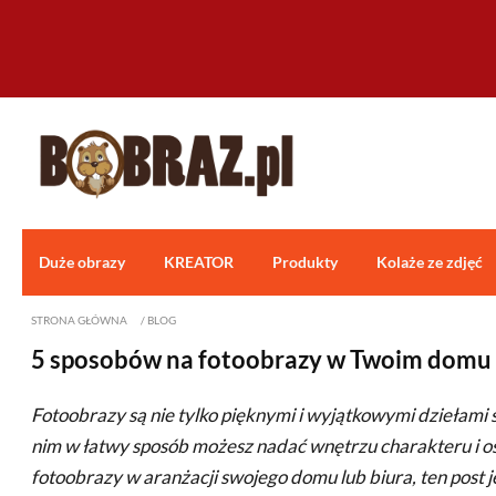
Duże obrazy
KREATOR
Produkty
Kolaże ze zdjęć
STRONA GŁÓWNA
/
BLOG
5 sposobów na fotoobrazy w Twoim domu
Fotoobrazy są nie tylko pięknymi i wyjątkowymi dziełami 
nim w łatwy sposób możesz nadać wnętrzu charakteru i osob
fotoobrazy w aranżacji swojego domu lub biura, ten post