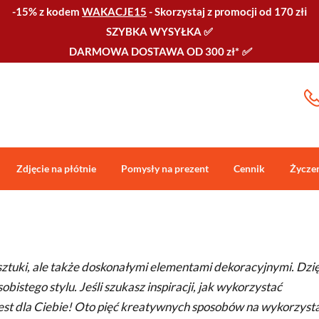
-15% z kodem
WAKACJE15
-
Skorzystaj z promocji od 170 złℹ️
SZYBKA WYSYŁKA
✅
DARMOWA DOSTAWA OD 300 zł*
✅
Zdjęcie na płótnie
Pomysły na prezent
Cennik
Życze
sztuki, ale także doskonałymi elementami dekoracyjnymi. Dzi
istego stylu. Jeśli szukasz inspiracji, jak wykorzystać
 jest dla Ciebie! Oto pięć kreatywnych sposobów na wykorzyst