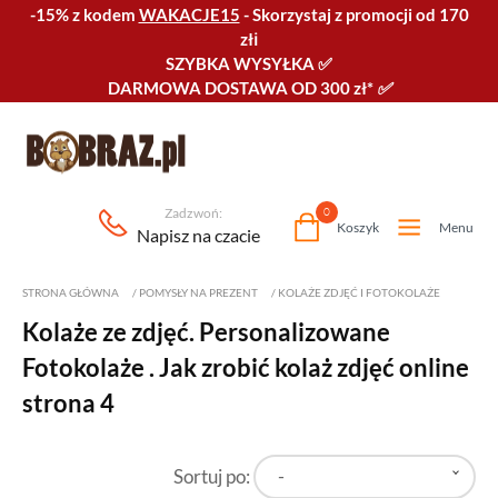
-15% z kodem
WAKACJE15
-
Skorzystaj z promocji od 170
złℹ️
SZYBKA WYSYŁKA
✅
DARMOWA DOSTAWA OD 300 zł*
✅
Zadzwoń:
0
Koszyk
Menu
Napisz na czacie
STRONA GŁÓWNA
/
POMYSŁY NA PREZENT
/
KOLAŻE ZDJĘĆ I FOTOKOLAŻE
Kolaże ze zdjęć. Personalizowane
Fotokolaże . Jak zrobić kolaż zdjęć online
strona 4
Sortuj po:
-