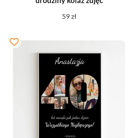
urodziny kolaż zdjęć
59 zł