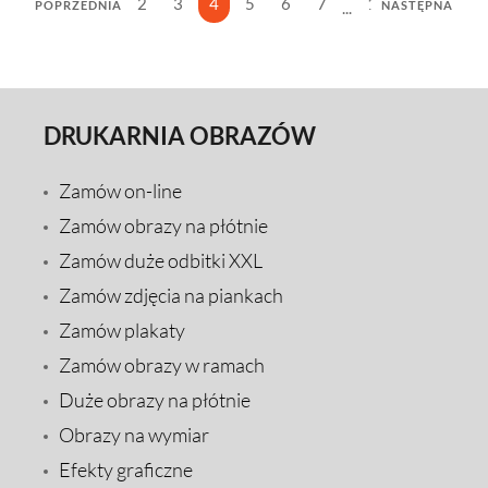
1
2
3
4
5
6
7
10
...
POPRZEDNIA
NASTĘPNA
DRUKARNIA OBRAZÓW
Zamów on-line
Zamów obrazy na płótnie
Zamów duże odbitki XXL
Zamów zdjęcia na piankach
Zamów plakaty
Zamów obrazy w ramach
Duże obrazy na płótnie
Obrazy na wymiar
Efekty graficzne